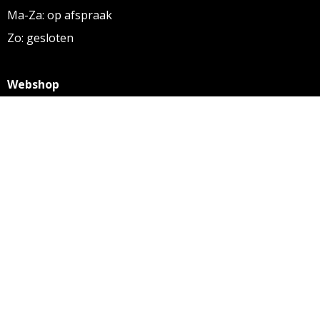
Ma-Za: op afspraak
Zo: gesloten
Webshop
KVK: 27256169
BTW: NL 8131.32.587 B01
Algemene voorwaarden
Disclaimer
Privacy statement
Informatie
Aanleverspecificaties
Over ons
Contact