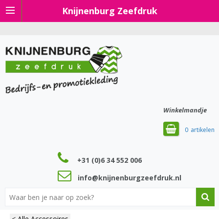
Knijnenburg Zeefdruk
Winkelmandje
0
+31 (0)6 34 552 006
info@knijnenburgzeefdruk.nl
< Alle Accessoires