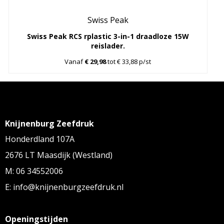
Swiss Peak
Swiss Peak RCS rplastic 3-in-1 draadloze 15W
reislader.
Vanaf
€ 29,98
tot € 33,88 p/st
Knijnenburg Zeefdruk
Honderdland 107A
2676 LT Maasdijk (Westland)
M: 06 34552006
E: info@knijnenburgzeefdruk.nl
Openingstijden