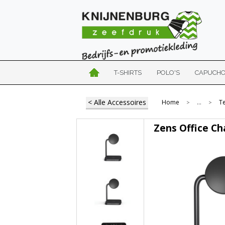
T-SHIRTS
POLO'S
CAPUCH
< Alle Accessoires
Home
...
T
>
>
Zens Office Ch