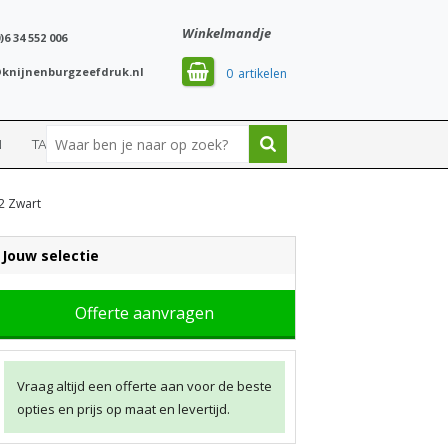
Winkelmandje
)6 34 552 006
knijnenburgzeefdruk.nl
0
N
TASSEN
SPORT
2 Zwart
Jouw selectie
Offerte aanvragen
Vraag altijd een offerte aan voor de beste
opties en prijs op maat en levertijd.