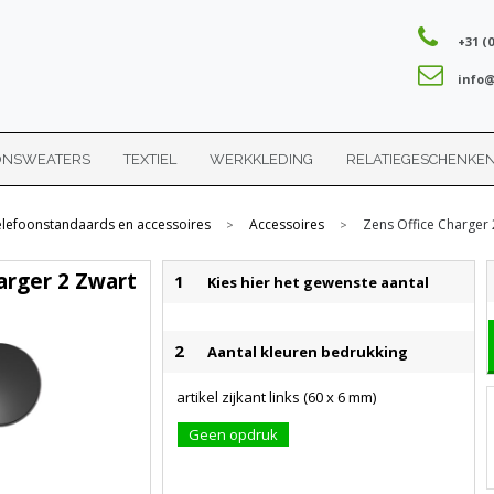
+31 (0
info@
ONSWEATERS
TEXTIEL
WERKKLEDING
RELATIEGESCHENKE
elefoonstandaards en accessoires
Accessoires
Zens Office Charger 
>
>
arger 2 Zwart
1
Kies hier het gewenste aantal
2
Aantal kleuren bedrukking
artikel zijkant links (60 x 6 mm)
Geen opdruk