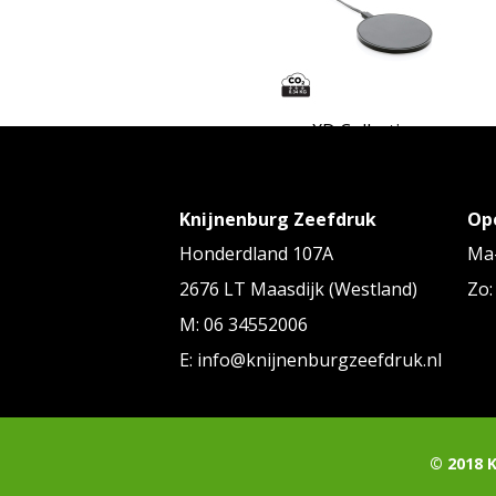
XD Collection
RCS standaard recycled plastic 1
draadloze lader
Knijnenburg Zeefdruk
Op
Vanaf
€ 10,25
tot € 11,58 p/st
Honderdland 107A
Ma-
2676 LT Maasdijk (Westland)
Zo:
M: 06 34552006
E: info@knijnenburgzeefdruk.nl
Swiss Peak
© 2018 