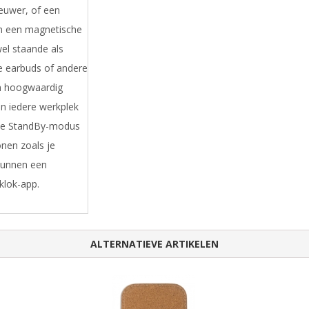
ieuwer, of een
n een magnetische
wel staande als
je earbuds of andere
n hoogwaardig
n iedere werkplek
ple StandBy-modus
onen zoals je
 kunnen een
klok-app.
ALTERNATIEVE ARTIKELEN