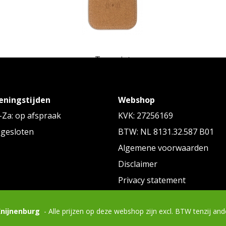
Toppoint
0W
Square cork Wireless charger 5W
Dr
eningstijden
Webshop
Vanaf
€ 5,57
tot € 6,66 p/st
Za: op afspraak
KVK: 27256169
 gesloten
BTW: NL 8131.32.587 B01
Algemene voorwaarden
Disclaimer
Privacy statement
Swiss Peak
Knijnenburg
- Alle prijzen op deze webshop zijn excl. BTW tenzij an