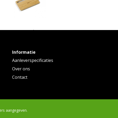
empty
aadloos oplaadstation bamboe 5W
Informatie
Vanaf
€ 10,86
tot € 12,99 p/st
Aanleverspecificaties
Over ons
Contact
ders aangegeven.