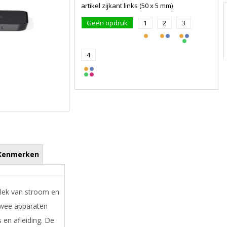
artikel zijkant links (50 x 5 mm)
Geen opdruk
1
2
3
4
Kenmerken
plek van stroom en
twee apparaten
s en afleiding. De