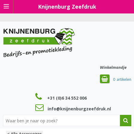
Knijnenburg Zeefdruk
Winkelmandje
0
+31 (0)6 34 552 006
info@knijnenburgzeefdruk.nl
< Alle Accessoires