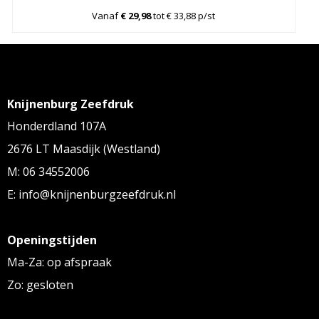
Vanaf
€ 29,98
tot € 33,88 p/st
Knijnenburg Zeefdruk
Honderdland 107A
2676 LT Maasdijk (Westland)
M: 06 34552006
E: info@knijnenburgzeefdruk.nl
Openingstijden
Ma-Za: op afspraak
Zo: gesloten