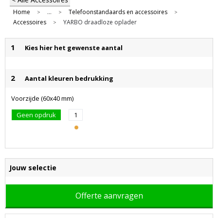
Home
...
Telefoonstandaards en accessoires
>
>
>
Accessoires
YARBO draadloze oplader
>
1
Kies hier het gewenste aantal
2
Aantal kleuren bedrukking
Voorzijde (60x40 mm)
Geen opdruk
1
Jouw selectie
Offerte aanvragen