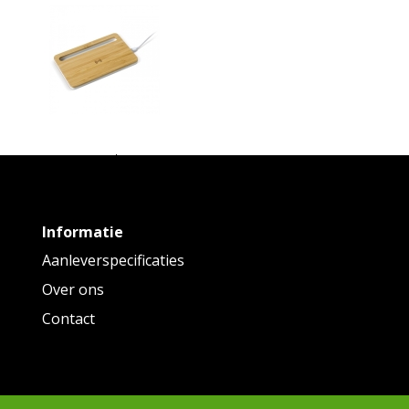
empty
aadloos oplaadstation bamboe 5W
Informatie
Vanaf
€ 10,86
tot € 12,99 p/st
Aanleverspecificaties
Over ons
Contact