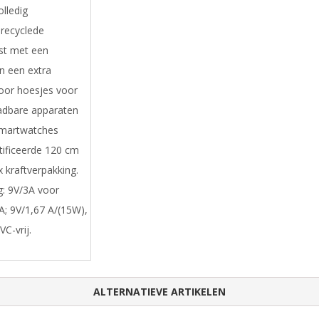
olledig
erecyclede
ust met een
n een extra
voor hoesjes voor
adbare apparaten
smartwatches
rtificeerde 120 cm
 kraftverpakking.
g: 9V/3A voor
A; 9V/1,67 A/(15W),
C-vrij.
ALTERNATIEVE ARTIKELEN