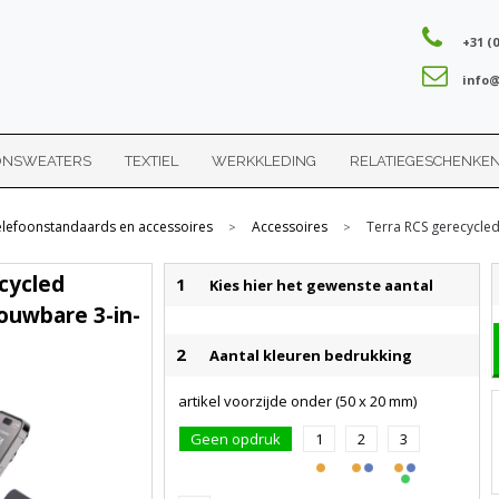
+31 (0
info@
ONSWEATERS
TEXTIEL
WERKKLEDING
RELATIEGESCHENKE
elefoonstandaards en accessoires
Accessoires
Terra RCS gerecycle
>
>
cycled
1
Kies hier het gewenste aantal
ouwbare 3-in-
2
Aantal kleuren bedrukking
artikel voorzijde onder (50 x 20 mm)
Geen opdruk
1
2
3