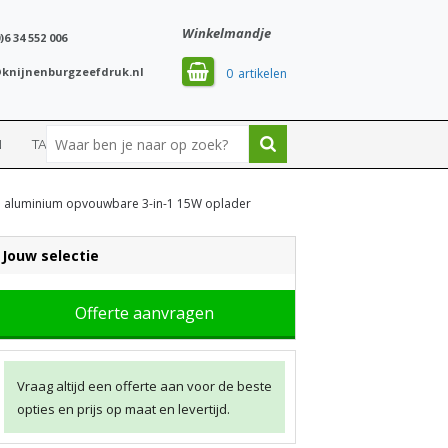
Winkelmandje
)6 34 552 006
knijnenburgzeefdruk.nl
0
N
TASSEN
SPORT
d aluminium opvouwbare 3-in-1 15W oplader
Jouw selectie
Offerte aanvragen
Vraag altijd een offerte aan voor de beste
opties en prijs op maat en levertijd.