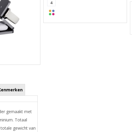
4
Kenmerken
ader gemaakt met
minium. Totaal
 totale gewicht van