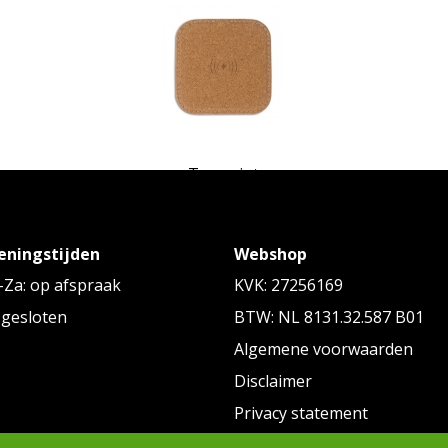
Toppoint
0W
Square cork Wireless charger 5W
Dr
eningstijden
Webshop
Vanaf
€ 5,57
tot € 6,66 p/st
Za: op afspraak
KVK: 27256169
 gesloten
BTW: NL 8131.32.587 B01
Algemene voorwaarden
Disclaimer
Privacy statement