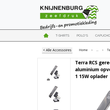
T-SHIRTS
POLO'S
CAPUCH
< Alle Accessoires
Home
...
T
>
>
Terra RCS gere
aluminium opv
1 15W oplader