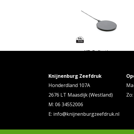
XD Collection
RCS standaard recycled plastic 1
draadloze lader
Knijnenburg Zeefdruk
Op
Vanaf
€ 10,25
tot € 11,58 p/st
Honderdland 107A
Ma-
2676 LT Maasdijk (Westland)
Zo:
M: 06 34552006
E: info@knijnenburgzeefdruk.nl