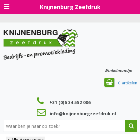
Knijnenburg Zeefdruk
Winkelmandje
0
+31 (0)6 34 552 006
info@knijnenburgzeefdruk.nl
< Alle Accessoires