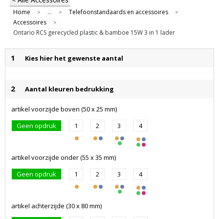
Home
...
Telefoonstandaards en accessoires
>
>
>
Accessoires
>
Ontario RCS gerecycled plastic & bamboe 15W 3 in 1 lader
1
Kies hier het gewenste aantal
2
Aantal kleuren bedrukking
artikel voorzijde boven (50 x 25 mm)
Geen opdruk
1
2
3
4
artikel voorzijde onder (55 x 35 mm)
Geen opdruk
1
2
3
4
artikel achterzijde (30 x 80 mm)