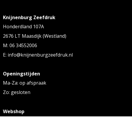
Knijnenburg Zeefdruk
Honderdland 107A
2676 LT Maasdijk (Westland)
M: 06 34552006
E: info@knijnenburgzeefdruk.nl
Openingstijden
Ma-Za: op afspraak
Zo: gesloten
Webshop
KVK: 27256169
BTW: NL 8131.32.587 B01