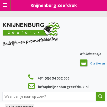
Knijnenburg Zeefdruk
Winkelmandje
0
+31 (0)6 34 552 006
info@knijnenburgzeefdruk.nl
< Alle Accessoires