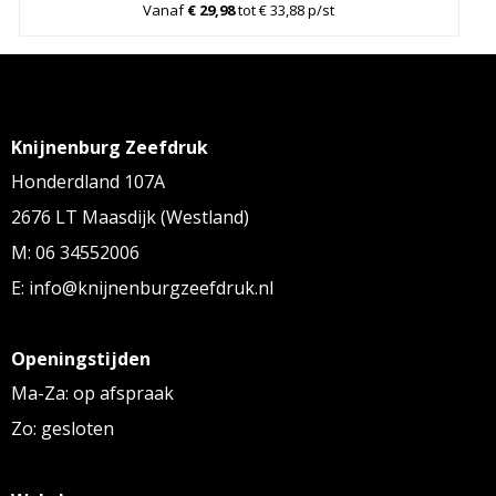
Vanaf
€ 29,98
tot € 33,88 p/st
Knijnenburg Zeefdruk
Honderdland 107A
2676 LT Maasdijk (Westland)
M: 06 34552006
E: info@knijnenburgzeefdruk.nl
Openingstijden
Ma-Za: op afspraak
Zo: gesloten