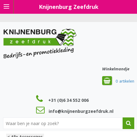
Knijnenburg Zeefdruk
Winkelmandje
0
+31 (0)6 34 552 006
info@knijnenburgzeefdruk.nl
< Alle Accessoires