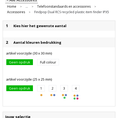
Home
...
Telefoonstandaards en accessoires
>
>
>
Accessoires
Findpop Dual RCS recycled plastic item finder IPX5
>
1
Kies hier het gewenste aantal
2
Aantal kleuren bedrukking
artikel voorzijde (30 x 30 mm)
Geen opdruk
Full colour
artikel voorzijde (25 x 25 mm)
Geen opdruk
1
2
3
4
Jouw selectie