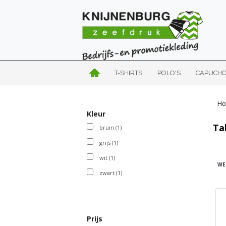
T-SHIRTS
POLO'S
CAPUCH
Ho
Kleur
Ta
bruin
(1)
grijs
(1)
wit
(1)
WE
zwart
(1)
Prijs