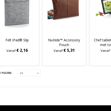
Felt iPad® Slip
NuHide™ Accessory
Chef table
Pouch
met t
€ 2,16
€ 5,31
Vanaf
Vanaf
Vanaf
R PAGINA: