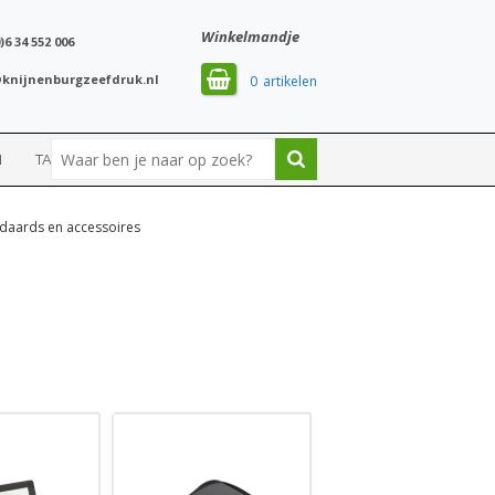
Winkelmandje
)6 34 552 006
knijnenburgzeefdruk.nl
0
N
TASSEN
SPORT
daards en accessoires