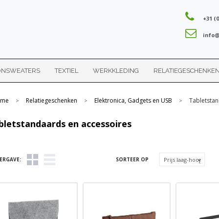
+31 (0
info@
ONSWEATERS
TEXTIEL
WERKKLEDING
RELATIEGESCHENKE
me
Relatiegeschenken
Elektronica, Gadgets en USB
Tabletstan
>
>
>
bletstandaards en accessoires
ERGAVE:
SORTEER OP