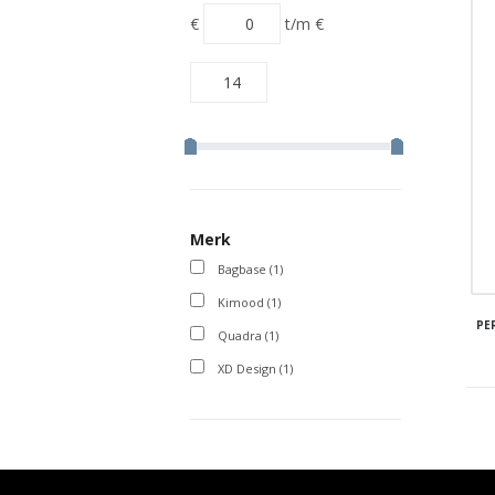
€
t/m
€
Merk
Bagbase
(1)
Kimood
(1)
PE
Quadra
(1)
XD Design
(1)