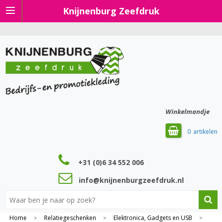
Knijnenburg Zeefdruk
Winkelmandje
0
+31 (0)6 34 552 006
info@knijnenburgzeefdruk.nl
Home
Relatiegeschenken
Elektronica, Gadgets en USB
>
>
>