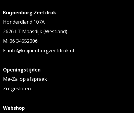
Knijnenburg Zeefdruk
Honderdland 107A
2676 LT Maasdijk (Westland)
M: 06 34552006
E: info@knijnenburgzeefdruk.nl
Openingstijden
Ma-Za: op afspraak
Zo: gesloten
Webshop
KVK: 27256169
BTW: NL 8131.32.587 B01