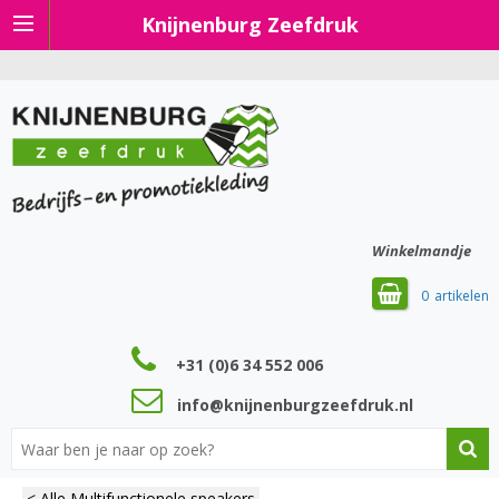
Knijnenburg Zeefdruk
Winkelmandje
0
+31 (0)6 34 552 006
info@knijnenburgzeefdruk.nl
< Alle Multifunctionele speakers