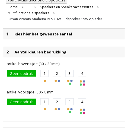
Home
...
Speakers en Speakeraccessoires
>
>
>
Multifunctionele speakers
>
Urban Vitamin Anaheim RCS 10W luidspreker 15W oplader
1
Kies hier het gewenste aantal
2
Aantal kleuren bedrukking
artikel bovenzijde (30 x 30 mm)
Geen opdruk
1
2
3
4
artikel voorzijde (30 x 8 mm)
Geen opdruk
1
2
3
4