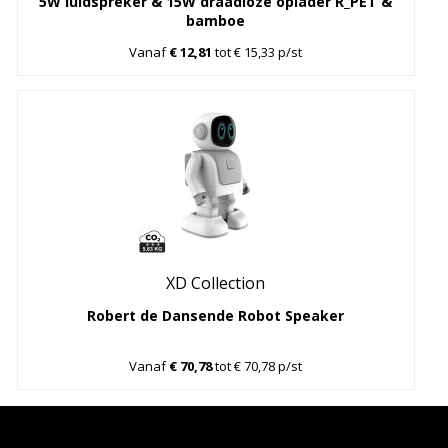
5W luidspreker & 15W draadloze oplader R_PET &
bamboe
Vanaf
€ 12,81
tot € 15,33 p/st
XD Collection
Robert de Dansende Robot Speaker
Vanaf
€ 70,78
tot € 70,78 p/st