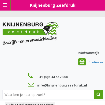
Knijnenburg Zeefdruk
Winkelmandje
0
+31 (0)6 34 552 006
info@knijnenburgzeefdruk.nl
< Alle Multifunctionele speakers