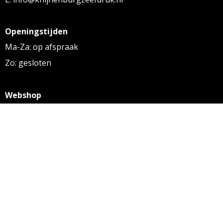
Openingstijden
Ma-Za: op afspraak
Zo: gesloten
Webshop
KVK: 27256169
BTW: NL 8131.32.587 B01
Algemene voorwaarden
Disclaimer
Privacy statement
Informatie
Aanleverspecificaties