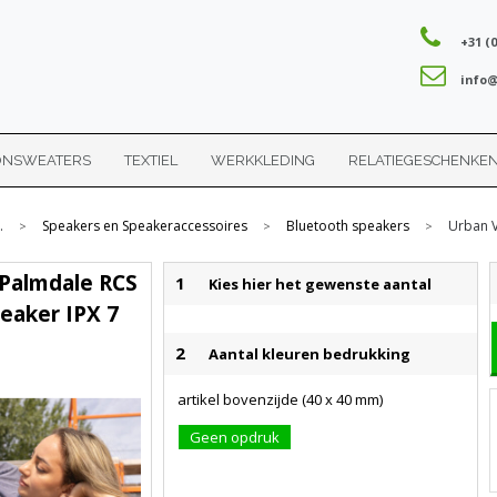
+31 (0
info@
ONSWEATERS
TEXTIEL
WERKKLEDING
RELATIEGESCHENKE
.
Speakers en Speakeraccessoires
Bluetooth speakers
Urban V
>
>
>
 Palmdale RCS
1
Kies hier het gewenste aantal
peaker IPX 7
2
Aantal kleuren bedrukking
artikel bovenzijde (40 x 40 mm)
Geen opdruk