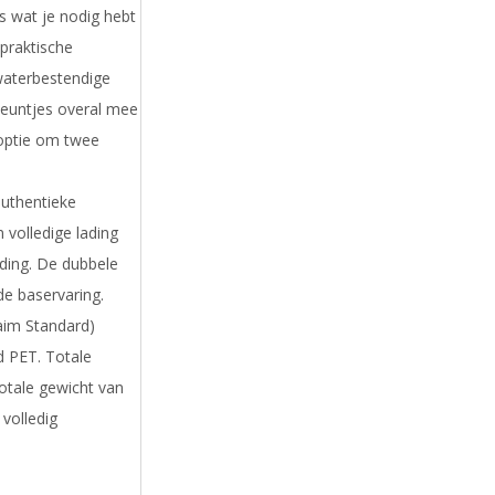
s wat je nodig hebt
praktische
waterbestendige
deuntjes overal mee
optie om twee
authentieke
 volledige lading
ading. De dubbele
e baservaring.
aim Standard)
d PET. Totale
otale gewicht van
 volledig