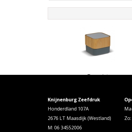
Toppoint
Bamboe Speaker 3W
Knijnenburg Zeefdruk
Op
Vanaf
€ 9,60
tot € 13,43 p/st
Honderdland 107A
Ma-
2676 LT Maasdijk (Westland)
Zo:
M: 06 34552006