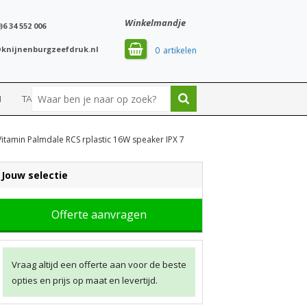
Winkelmandje
)6 34 552 006
knijnenburgzeefdruk.nl
0
N
TASSEN
SPORT
itamin Palmdale RCS rplastic 16W speaker IPX 7
Jouw selectie
Offerte aanvragen
Vraag altijd een offerte aan voor de beste
opties en prijs op maat en levertijd.