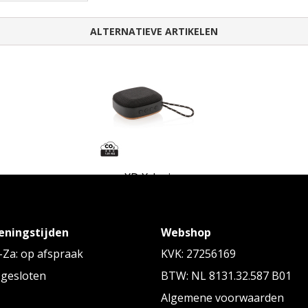
ALTERNATIEVE ARTIKELEN
XD Xclusive
Baia 5W draadloze speaker
eningstijden
Webshop
Vanaf
€ 21,40
tot € 24,18 p/st
Za: op afspraak
KVK: 27256169
 gesloten
BTW: NL 8131.32.587 B01
Algemene voorwaarden