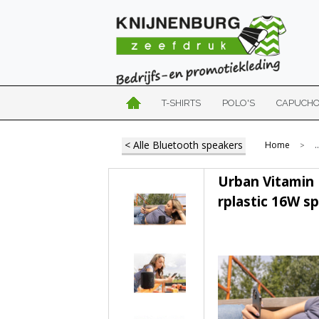
T-SHIRTS
POLO'S
CAPUCH
< Alle Bluetooth speakers
Home
..
>
Urban Vitamin
rplastic 16W s