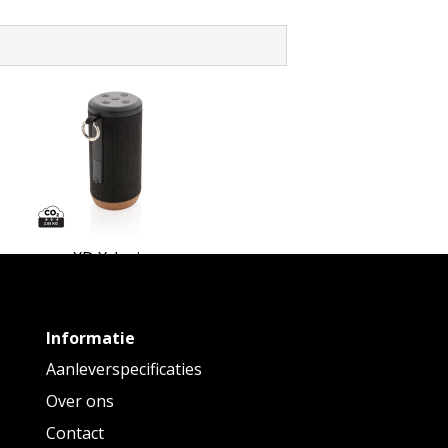
XD Xclusive
Baia 10W draadloze speaker
Informatie
Vanaf
€ 29,98
tot € 33,88 p/st
Aanleverspecificaties
Over ons
Contact