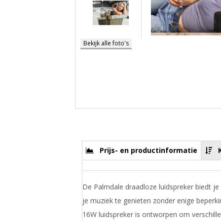
Bekijk alle foto's
Prijs- en productinformatie
De Palmdale draadloze luidspreker biedt je
je muziek te genieten zonder enige beperk
16W luidspreker is ontworpen om verschill