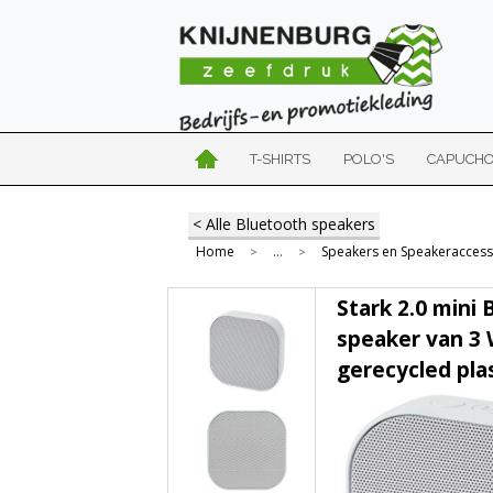
T-SHIRTS
POLO'S
CAPUCH
< Alle Bluetooth speakers
Home
...
Speakers en Speakeraccess
>
>
Stark 2.0 mini
speaker van 3
gerecycled pla