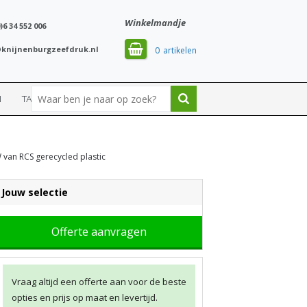
Winkelmandje
)6 34 552 006
knijnenburgzeefdruk.nl
0
N
TASSEN
SPORT
 van RCS gerecycled plastic
Jouw selectie
Offerte aanvragen
Vraag altijd een offerte aan voor de beste
opties en prijs op maat en levertijd.