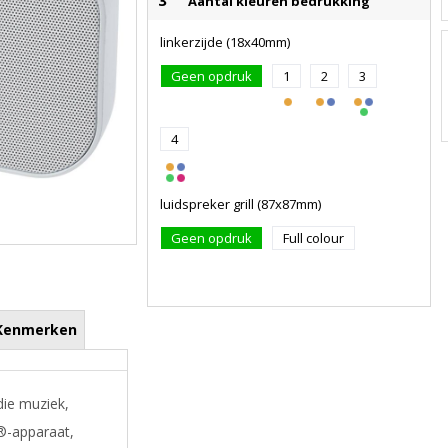
3
Aantal kleuren bedrukking
linkerzijde (18x40mm)
Geen opdruk
1
2
3
4
luidspreker grill (87x87mm)
Geen opdruk
Full colour
Kenmerken
ie muziek,
®-apparaat,