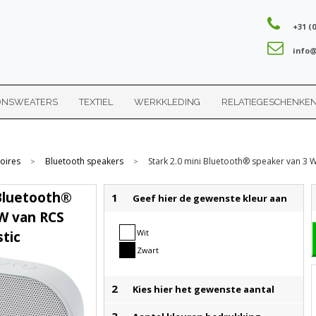
+31 (0
info@
ONSWEATERS
TEXTIEL
WERKKLEDING
RELATIEGESCHENKE
oires
Bluetooth speakers
Stark 2.0 mini Bluetooth® speaker van 3 W
>
>
 Bluetooth®
1
Geef hier de gewenste kleur aan
 W van RCS
Wit
stic
Zwart
2
Kies hier het gewenste aantal