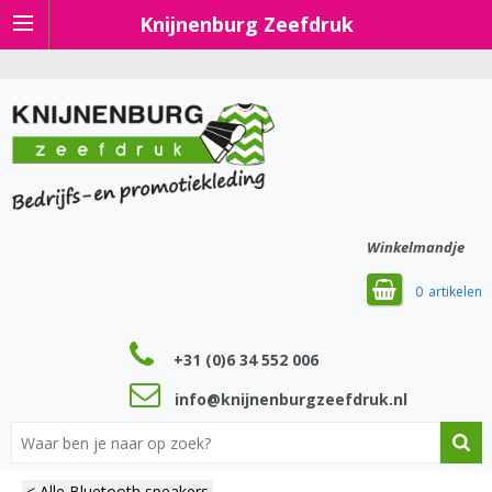
Knijnenburg Zeefdruk
Winkelmandje
0
+31 (0)6 34 552 006
info@knijnenburgzeefdruk.nl
< Alle Bluetooth speakers