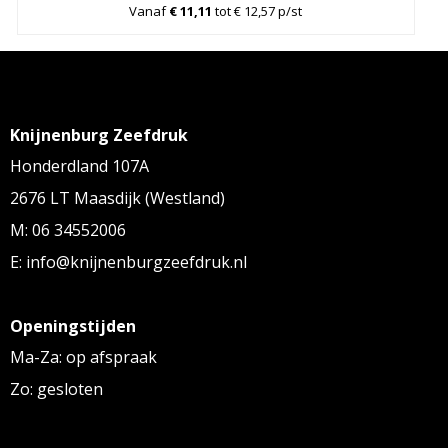
Vanaf
€ 11,11
tot € 12,57 p/st
Knijnenburg Zeefdruk
Honderdland 107A
2676 LT Maasdijk (Westland)
M: 06 34552006
E: info@knijnenburgzeefdruk.nl
Openingstijden
Ma-Za: op afspraak
Zo: gesloten