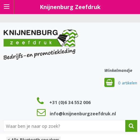
Knijnenburg Zeefdruk
Winkelmandje
0
+31 (0)6 34 552 006
info@knijnenburgzeefdruk.nl
< Alle Bluetooth speakers