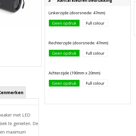
3
Aantal kleuren bedrukking
Linkerzijde (doorsnede: 47mm)
Geen opdruk
Full colour
Rechterzijde (doorsnede: 47mm)
Geen opdruk
Full colour
Achterzijde (190mm x 20mm)
Geen opdruk
Full colour
Kenmerken
speaker met LED
ziek te genieten. De
t een maximum