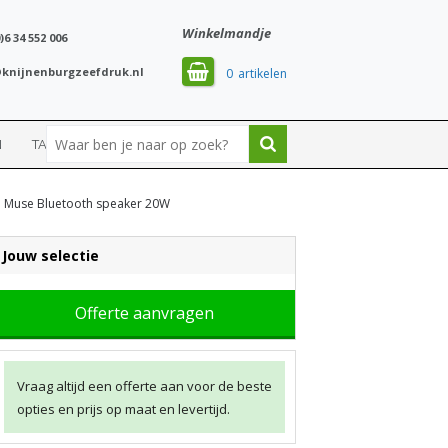
Winkelmandje
)6 34 552 006
knijnenburgzeefdruk.nl
0
N
TASSEN
SPORT
| Muse Bluetooth speaker 20W
Jouw selectie
Offerte aanvragen
Vraag altijd een offerte aan voor de beste
opties en prijs op maat en levertijd.