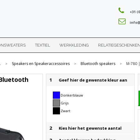
+31 (0
info@
ONSWEATERS
TEXTIEL
WERKKLEDING
RELATIEGESCHENKE
.
Speakers en Speakeraccessoires
Bluetooth speakers
M-780 
>
>
>
Bluetooth
1
Geef hier de gewenste kleur aan
Donkerblauw
Grijs
Zwart
2
Kies hier het gewenste aantal