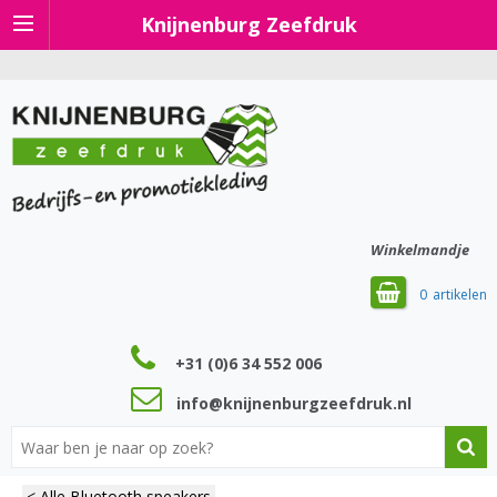
Knijnenburg Zeefdruk
Winkelmandje
0
+31 (0)6 34 552 006
info@knijnenburgzeefdruk.nl
< Alle Bluetooth speakers