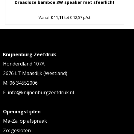
Draadloze bamboe 3W speaker met sfeerlicht
Vanaf
€ 11,11
tot € 12,57 p/st
Knijnenburg Zeefdruk
Honderdland 107A
2676 LT Maasdijk (Westland)
M: 06 34552006
E: info@knijnenburgzeefdruk.nl
Openingstijden
Ma-Za: op afspraak
Zo: gesloten