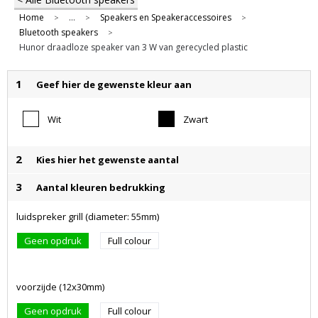
Home
...
Speakers en Speakeraccessoires
>
>
>
Bluetooth speakers
>
Hunor draadloze speaker van 3 W van gerecycled plastic
1
Geef hier de gewenste kleur aan
Wit
Zwart
2
Kies hier het gewenste aantal
3
Aantal kleuren bedrukking
luidspreker grill (diameter: 55mm)
Geen opdruk
Full colour
voorzijde (12x30mm)
Geen opdruk
Full colour