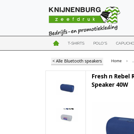
T-SHIRTS
POLO'S
CAPUCH
< Alle Bluetooth speakers
Home
..
>
Fresh n Rebel 
Speaker 40W