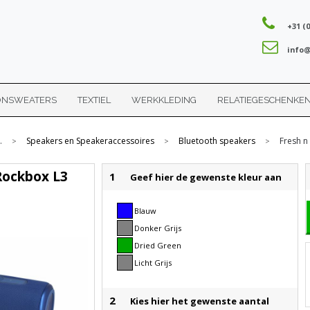
+31 (0
info@
ONSWEATERS
TEXTIEL
WERKKLEDING
RELATIEGESCHENKE
.
Speakers en Speakeraccessoires
Bluetooth speakers
Fresh n
>
>
>
Rockbox L3
1
Geef hier de gewenste kleur aan
Blauw
Donker Grijs
Dried Green
Licht Grijs
2
Kies hier het gewenste aantal