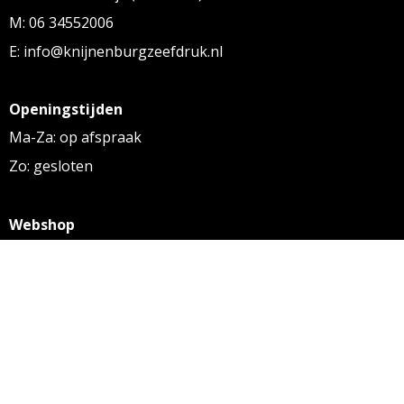
M: 06 34552006
E: info@knijnenburgzeefdruk.nl
Openingstijden
Ma-Za: op afspraak
Zo: gesloten
Webshop
KVK: 27256169
BTW: NL 8131.32.587 B01
Algemene voorwaarden
Disclaimer
Privacy statement