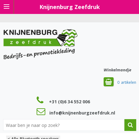
Knijnenburg Zeefdruk
Winkelmandje
0
+31 (0)6 34 552 006
info@knijnenburgzeefdruk.nl
< Alle Bluetooth speakers