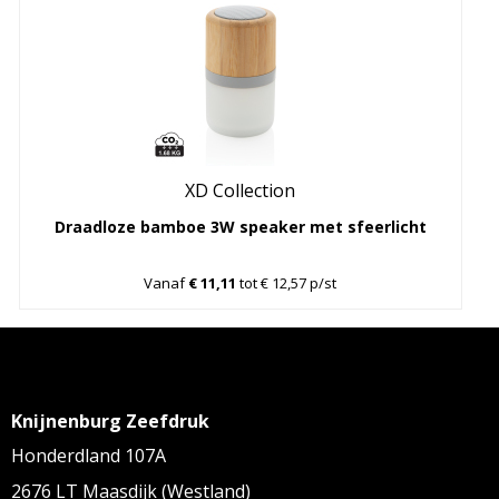
XD Collection
Draadloze bamboe 3W speaker met sfeerlicht
Vanaf
€ 11,11
tot € 12,57 p/st
Knijnenburg Zeefdruk
Honderdland 107A
2676 LT Maasdijk (Westland)