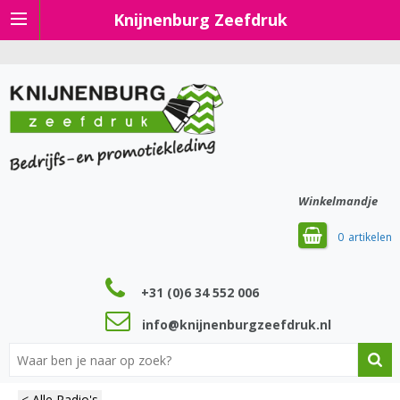
Knijnenburg Zeefdruk
Winkelmandje
0
+31 (0)6 34 552 006
info@knijnenburgzeefdruk.nl
< Alle Radio's