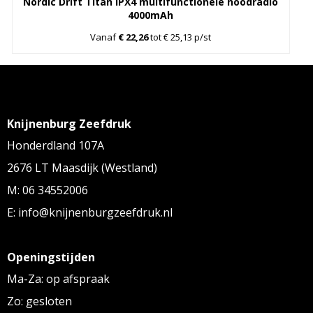
Nordic Drift Titan IPX4 multifunctionele noodradio
4000mAh
Vanaf
€ 22,26
tot € 25,13 p/st
Knijnenburg Zeefdruk
Honderdland 107A
2676 LT Maasdijk (Westland)
M: 06 34552006
E: info@knijnenburgzeefdruk.nl
Openingstijden
Ma-Za: op afspraak
Zo: gesloten