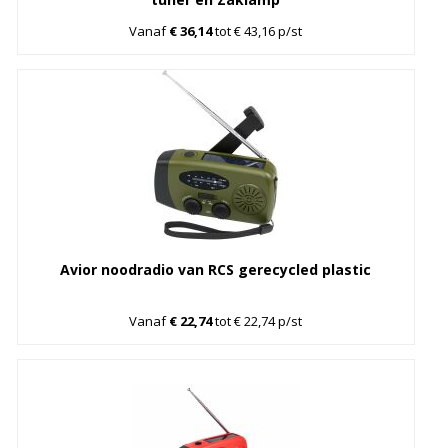
Vanaf
€ 36,14
tot € 43,16 p/st
Avior noodradio van RCS gerecycled plastic
Vanaf
€ 22,74
tot € 22,74 p/st