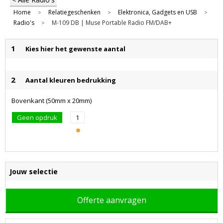
Home
Relatiegeschenken
Elektronica, Gadgets en USB
>
>
>
Radio's
M-109 DB | Muse Portable Radio FM/DAB+
>
1
Kies hier het gewenste aantal
2
Aantal kleuren bedrukking
Bovenkant (50mm x 20mm)
Geen opdruk
1
Jouw selectie
Offerte aanvragen