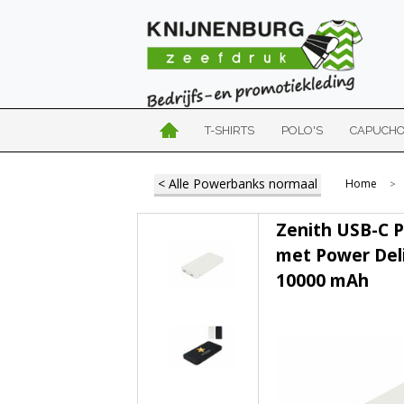
T-SHIRTS
POLO'S
CAPUCH
< Alle Powerbanks normaal
Home
>
Zenith USB-C 
met Power Del
10000 mAh