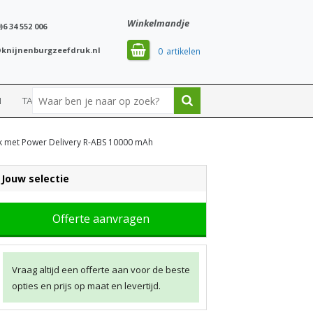
Winkelmandje
)6 34 552 006
knijnenburgzeefdruk.nl
0
N
TASSEN
SPORT
 met Power Delivery R-ABS 10000 mAh
Jouw selectie
Offerte aanvragen
Vraag altijd een offerte aan voor de beste
opties en prijs op maat en levertijd.