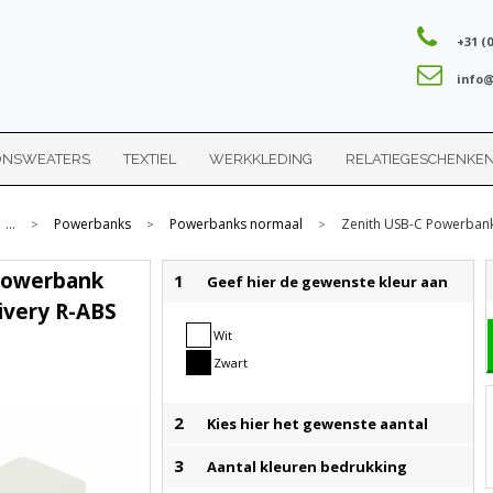
+31 (0
info@
ONSWEATERS
TEXTIEL
WERKKLEDING
RELATIEGESCHENKE
...
Powerbanks
Powerbanks normaal
Zenith USB-C Powerbank
>
>
>
Powerbank
1
Geef hier de gewenste kleur aan
ivery R-ABS
Wit
Zwart
2
Kies hier het gewenste aantal
3
Aantal kleuren bedrukking