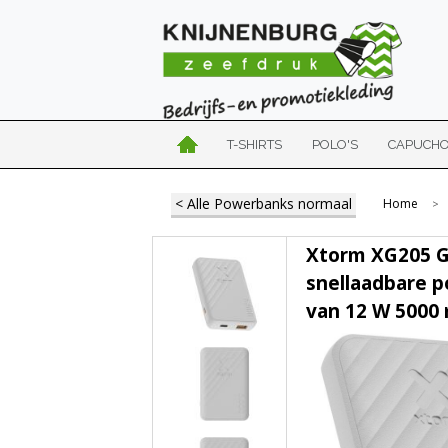
T-SHIRTS
POLO'S
CAPUCH
< Alle Powerbanks normaal
Home
>
Xtorm XG205 
snellaadbare 
van 12 W 5000