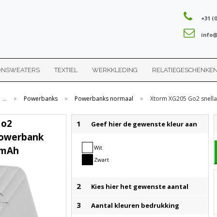
+31 (0
info@
ONSWEATERS
TEXTIEL
WERKKLEDING
RELATIEGESCHENKE
...
Powerbanks
Powerbanks normaal
Xtorm XG205 Go2 snell
>
>
>
Go2
1
Geef hier de gewenste kleur aan
powerbank
Wit
 mAh
Zwart
2
Kies hier het gewenste aantal
3
Aantal kleuren bedrukking