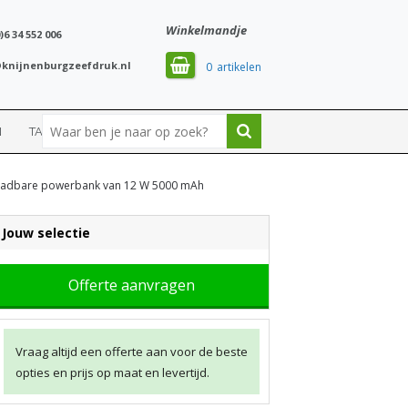
Winkelmandje
)6 34 552 006
knijnenburgzeefdruk.nl
0
N
TASSEN
SPORT
aadbare powerbank van 12 W 5000 mAh
Jouw selectie
Offerte aanvragen
Vraag altijd een offerte aan voor de beste
opties en prijs op maat en levertijd.