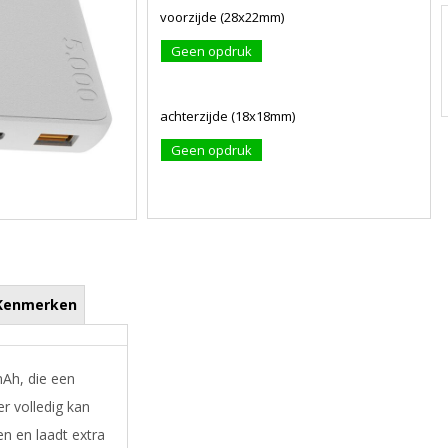
voorzijde (28x22mm)
Geen opdruk
achterzijde (18x18mm)
Geen opdruk
Kenmerken
Ah, die een
r volledig kan
n en laadt extra