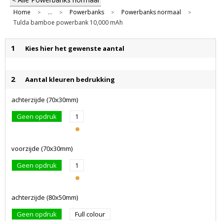
Home
...
Powerbanks
Powerbanks normaal
>
>
>
>
Tulda bamboe powerbank 10,000 mAh
1
Kies hier het gewenste aantal
2
Aantal kleuren bedrukking
achterzijde (70x30mm)
Geen opdruk
1
voorzijde (70x30mm)
Geen opdruk
1
achterzijde (80x50mm)
Geen opdruk
Full colour