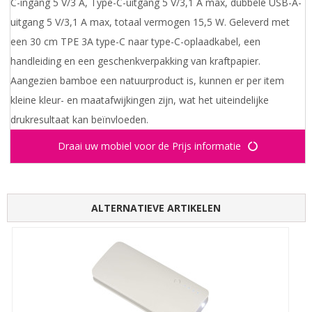
C-ingang 5 V/3 A, Type-C-uitgang 5 V/3,1 A max, dubbele USB-A-
uitgang 5 V/3,1 A max, totaal vermogen 15,5 W. Geleverd met
een 30 cm TPE 3A type-C naar type-C-oplaadkabel, een
handleiding en een geschenkverpakking van kraftpapier.
Aangezien bamboe een natuurproduct is, kunnen er per item
kleine kleur- en maatafwijkingen zijn, wat het uiteindelijke
drukresultaat kan beïnvloeden.
Draai uw mobiel voor de Prijs informatie
ALTERNATIEVE ARTIKELEN