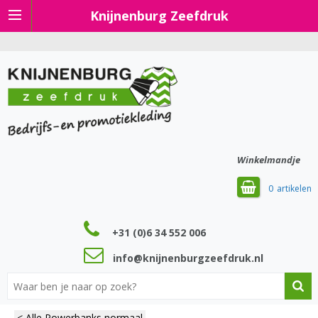
Knijnenburg Zeefdruk
Winkelmandje
0
+31 (0)6 34 552 006
info@knijnenburgzeefdruk.nl
< Alle Powerbanks normaal