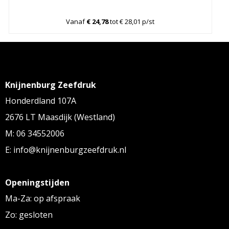
Vanaf
€ 24,78
tot € 28,01 p/st
Knijnenburg Zeefdruk
Honderdland 107A
2676 LT Maasdijk (Westland)
M: 06 34552006
E: info@knijnenburgzeefdruk.nl
Openingstijden
Ma-Za: op afspraak
Zo: gesloten