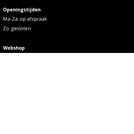
Openingstijden
Ma-Za: op afspraak
Zo: gesloten
Webshop
KVK: 27256169
BTW: NL 8131.32.587 B01
Algemene voorwaarden
Disclaimer
Privacy statement
Informatie
Aanleverspecificaties
Over ons