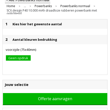
Home
...
Powerbanks
Powerbanks normaal
>
>
>
>
SCX.design P40 10.000 mAh draadloze rubberen powerbank met
oplichtend
1
Kies hier het gewenste aantal
2
Aantal kleuren bedrukking
voorzijde (75x40mm)
Geen opdruk
Jouw selectie
Offerte aanvragen