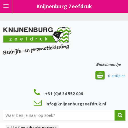
Knijnenburg Zeefdruk
Winkelmandje
0
+31 (0)6 34 552 006
info@knijnenburgzeefdruk.nl
< Alle Powerbanks normaal