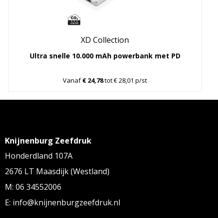
XD Collection
Ultra snelle 10.000 mAh powerbank met PD
Vanaf
€ 24,78
tot € 28,01 p/st
Knijnenburg Zeefdruk
Honderdland 107A
2676 LT Maasdijk (Westland)
M: 06 34552006
E: info@knijnenburgzeefdruk.nl