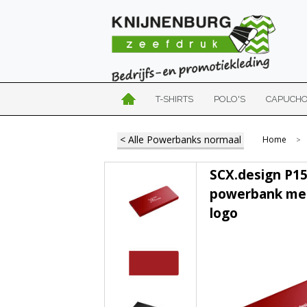
T-SHIRTS
POLO'S
CAPUCH
< Alle Powerbanks normaal
Home
>
SCX.design P1
powerbank met
logo