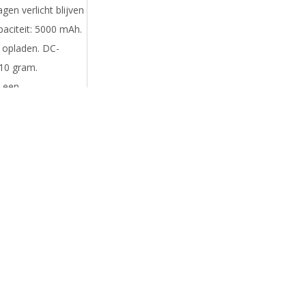
en verlicht blijven
paciteit: 5000 mAh.
l opladen. DC-
110 gram.
n een
d papier.
ALTERNATIEVE ARTIKELEN
XD Collection