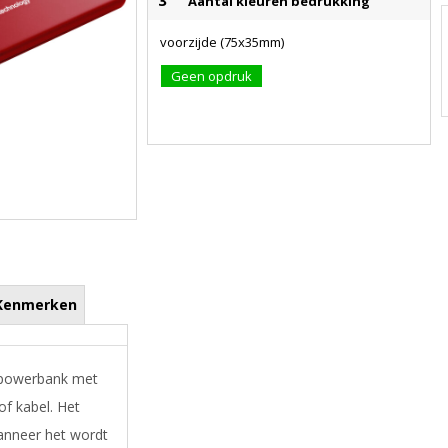
3
Aantal kleuren bedrukking
voorzijde (75x35mm)
Geen opdruk
Kenmerken
n powerbank met
of kabel. Het
wanneer het wordt