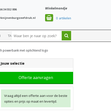
Winkelmandje
)6 34 552 006
knijnenburgzeefdruk.nl
0
N
TASSEN
SPORT
h powerbank met oplichtend logo
Jouw selectie
Offerte aanvragen
Vraag altijd een offerte aan voor de beste
opties en prijs op maat en levertijd.