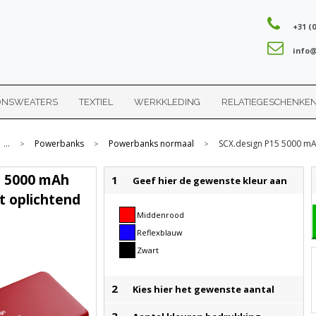
+31 (0
info@
ONSWEATERS
TEXTIEL
WERKKLEDING
RELATIEGESCHENKE
...
Powerbanks
Powerbanks normaal
SCX.design P15 5000 mA
>
>
>
5 5000 mAh
1
Geef hier de gewenste kleur aan
 oplichtend
Middenrood
Reflexblauw
Zwart
2
Kies hier het gewenste aantal