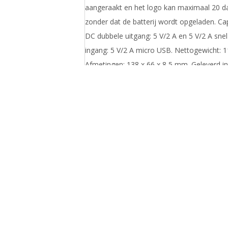
aangeraakt en het logo kan maximaal 20 dag
zonder dat de batterij wordt opgeladen. Ca
DC dubbele uitgang: 5 V/2 A en 5 V/2 A sne
ingang: 5 V/2 A micro USB. Nettogewicht: 
Afmetingen: 138 x 66 x 8,5 mm. Geleverd i
geschenkverpakking gemaakt van gerecycle
Spare powerbank 10000 mAh