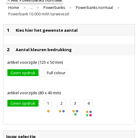
Home
...
Powerbanks
Powerbanks normaal
>
>
>
>
Powerbank 10.000 mAh tarwevezel
1
Kies hier het gewenste aantal
2
Aantal kleuren bedrukking
artikel voorzijde (125 x 50 mm)
Geen opdruk
Full colour
artikel voorzijde (80 x 40 mm)
Geen opdruk
1
2
3
4
Jouw selectie