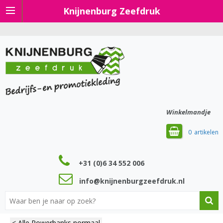
Knijnenburg Zeefdruk
Winkelmandje
0
+31 (0)6 34 552 006
info@knijnenburgzeefdruk.nl
< Alle Powerbanks normaal