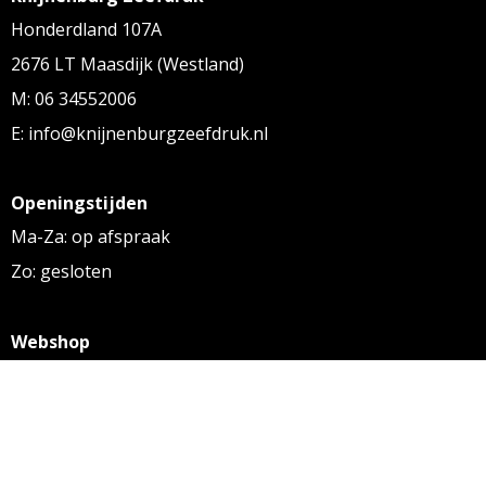
Honderdland 107A
2676 LT Maasdijk (Westland)
M: 06 34552006
E: info@knijnenburgzeefdruk.nl
Openingstijden
Ma-Za: op afspraak
Zo: gesloten
Webshop
KVK: 27256169
BTW: NL 8131.32.587 B01
Algemene voorwaarden
Disclaimer