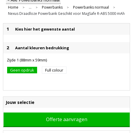
Home
...
Powerbanks
Powerbanks normaal
>
>
>
>
Nexus Draadloze Powerbank Geschikt voor MagSafe R-ABS 5000 mAh
1
Kies hier het gewenste aantal
2
Aantal kleuren bedrukking
Zijde 1 (88mm x 59mm)
Geen opdruk
Full colour
Jouw selectie
Offerte aanvragen