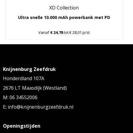
XD Collection
Ultra snelle 10.000 mAh powerbank met PD
Vanaf
€ 24,78
tot € 28,01 p/st
Knijnenburg Zeefdruk
Honderdland 107A
2676 LT Maasdijk (Westland)
M: 06 34552006
E: info@knijnenburgzeefdruk.nl
Openingstijden