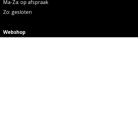
Ma-Za: op afspraak
Zo: gesloten
Webshop
KVK: 27256169
BTW: NL 8131.32.587 B01
Algemene voorwaarden
Disclaimer
Privacy statement
Informatie
Aanleverspecificaties
Over ons
Contact