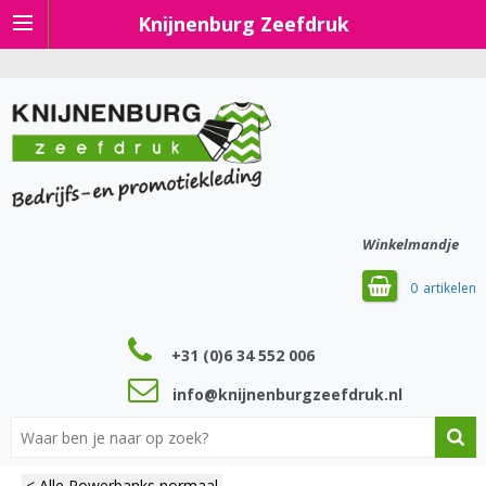
Knijnenburg Zeefdruk
Winkelmandje
0
+31 (0)6 34 552 006
info@knijnenburgzeefdruk.nl
< Alle Powerbanks normaal