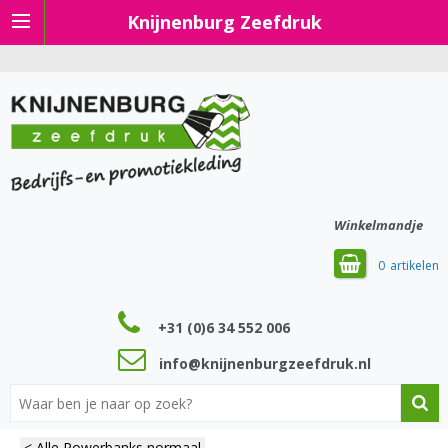
Knijnenburg Zeefdruk
Winkelmandje
0
+31 (0)6 34 552 006
info@knijnenburgzeefdruk.nl
< Alle Powerbanks normaal