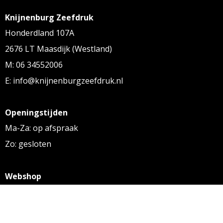
Knijnenburg Zeefdruk
Honderdland 107A
2676 LT Maasdijk (Westland)
M: 06 34552006
E: info@knijnenburgzeefdruk.nl
Openingstijden
Ma-Za: op afspraak
Zo: gesloten
Webshop
KVK: 27256169
BTW: NL 8131.32.587 B01