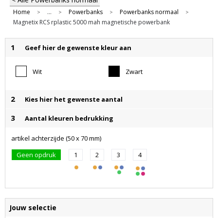
Home
...
Powerbanks
Powerbanks normaal
>
>
>
>
Magnetix RCS rplastic 5000 mah magnetische powerbank
1
Geef hier de gewenste kleur aan
Wit
Zwart
2
Kies hier het gewenste aantal
3
Aantal kleuren bedrukking
artikel achterzijde (50 x 70 mm)
Geen opdruk
1
2
3
4
Jouw selectie