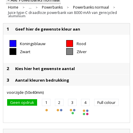
Home
...
Powerbanks
Powerbanks normaal
>
>
>
>
Juice type-C draadloze powerbank van 8000 mAh van gerecycled
aluminium
1
Geef hier de gewenste kleur aan
Koningsblauw
Rood
Zwart
Zilver
2
Kies hier het gewenste aantal
3
Aantal kleuren bedrukking
voorzijde (50x40mm)
Geen opdruk
1
2
3
4
Full colour