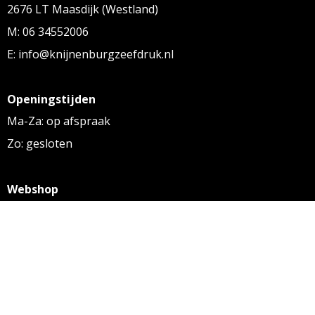
2676 LT Maasdijk (Westland)
M: 06 34552006
E: info@knijnenburgzeefdruk.nl
Openingstijden
Ma-Za: op afspraak
Zo: gesloten
Webshop
KVK: 27256169
BTW: NL 8131.32.587 B01
Algemene voorwaarden
Disclaimer
Privacy statement