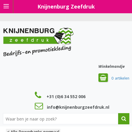
Knijnenburg Zeefdruk
Winkelmandje
0
+31 (0)6 34 552 006
info@knijnenburgzeefdruk.nl
< Alle Powerbanks normaal