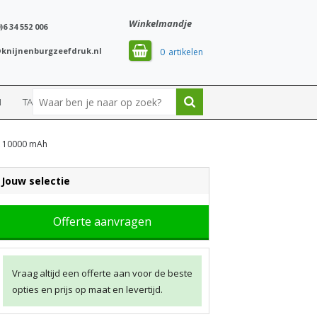
Winkelmandje
)6 34 552 006
knijnenburgzeefdruk.nl
0
N
TASSEN
SPORT
k 10000 mAh
Jouw selectie
Offerte aanvragen
Vraag altijd een offerte aan voor de beste
opties en prijs op maat en levertijd.