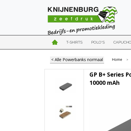
T-SHIRTS
POLO'S
CAPUCH
< Alle Powerbanks normaal
Home
>
GP B+ Series 
10000 mAh