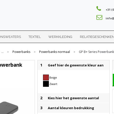
+31 (0
info@
ONSWEATERS
TEXTIEL
WERKKLEDING
RELATIEGESCHENKE
...
Powerbanks
Powerbanks normaal
GP B+ Series Powerban
>
>
>
Powerbank
1
Geef hier de gewenste kleur aan
Beige
Zwart
2
Kies hier het gewenste aantal
3
Aantal kleuren bedrukking