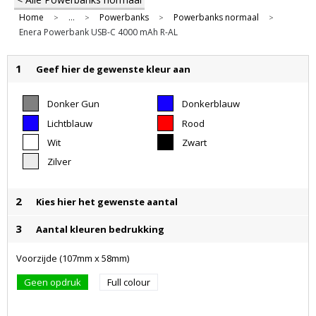
Home
...
Powerbanks
Powerbanks normaal
>
>
>
>
Enera Powerbank USB-C 4000 mAh R-AL
1
Geef hier de gewenste kleur aan
Donker Gun
Donkerblauw
Metal
Lichtblauw
Rood
Wit
Zwart
Zilver
2
Kies hier het gewenste aantal
3
Aantal kleuren bedrukking
Voorzijde (107mm x 58mm)
Geen opdruk
Full colour