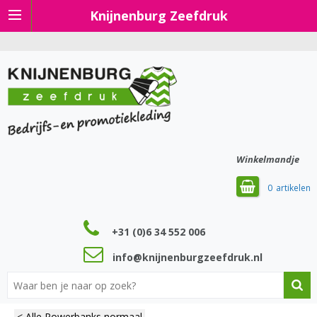
Knijnenburg Zeefdruk
Winkelmandje
0
+31 (0)6 34 552 006
info@knijnenburgzeefdruk.nl
< Alle Powerbanks normaal