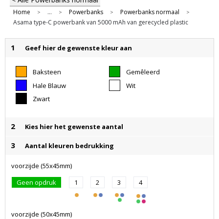
Home
...
Powerbanks
Powerbanks normaal
>
>
>
>
Asama type-C powerbank van 5000 mAh van gerecycled plastic
1
Geef hier de gewenste kleur aan
Baksteen
Gemêleerd
Groen
Hale Blauw
Wit
Zwart
2
Kies hier het gewenste aantal
3
Aantal kleuren bedrukking
voorzijde (55x45mm)
Geen opdruk
1
2
3
4
voorzijde (50x45mm)