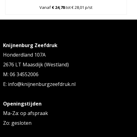
Vanaf
€ 24,78
tot € 28,01 p/st
Knijnenburg Zeefdruk
Honderdland 107A
2676 LT Maasdijk (Westland)
M: 06 34552006
E: info@knijnenburgzeefdruk.nl
Openingstijden
Ma-Za: op afspraak
Zo: gesloten