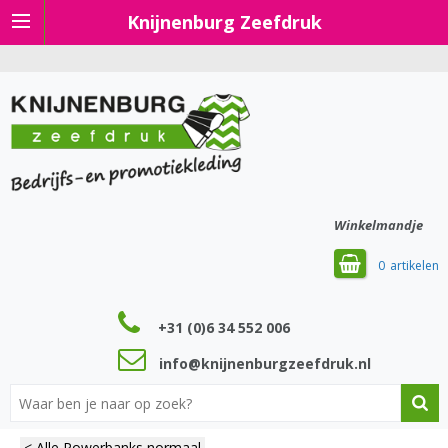
Knijnenburg Zeefdruk
Winkelmandje
0
+31 (0)6 34 552 006
info@knijnenburgzeefdruk.nl
< Alle Powerbanks normaal