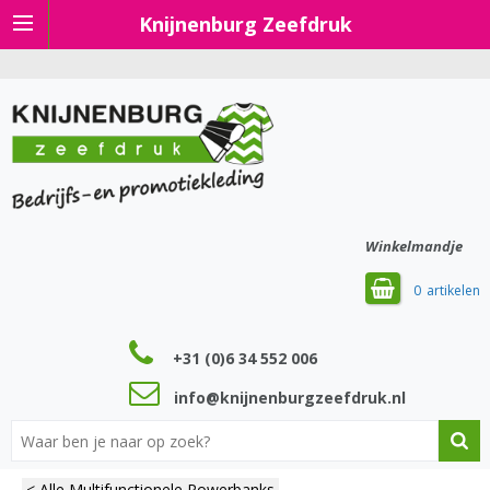
Knijnenburg Zeefdruk
Winkelmandje
0
+31 (0)6 34 552 006
info@knijnenburgzeefdruk.nl
< Alle Multifunctionele Powerbanks