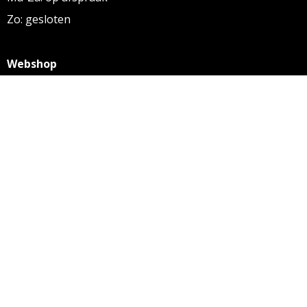
Zo: gesloten
Webshop
KVK: 27256169
BTW: NL 8131.32.587 B01
Algemene voorwaarden
Disclaimer
Privacy statement
Informatie
Aanleverspecificaties
Over ons
Contact