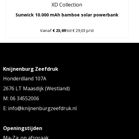
XD Collection
Sunwick 10.000 mAh bamboe solar powerbank
Vanaf
€ 25,69
tot € 29,03 p/st
Knijnenburg Zeefdruk
Honderdland 107A
2676 LT Maasdijk (Westland)
M: 06 34552006
E: info@knijnenburgzeefdruk.nl
Openingstijden
Ma-Za: op afspraak