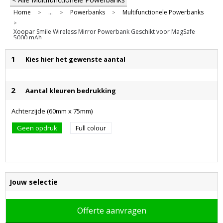
Home
...
Powerbanks
Multifunctionele Powerbanks
>
>
>
>
Xoopar Smile Wireless Mirror Powerbank Geschikt voor MagSafe
5000 mAh
1
Kies hier het gewenste aantal
2
Aantal kleuren bedrukking
Achterzijde (60mm x 75mm)
Geen opdruk
Full colour
Jouw selectie
Offerte aanvragen