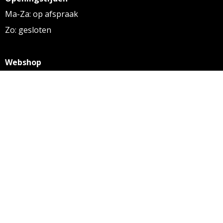
Ma-Za: op afspraak
Zo: gesloten
Webshop
KVK: 27256169
BTW: NL 8131.32.587 B01
Algemene voorwaarden
Disclaimer
Privacy statement
Informatie
Aanleverspecificaties
Over ons
Contact