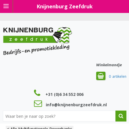
Knijnenburg Zeefdruk
Winkelmandje
0
+31 (0)6 34 552 006
info@knijnenburgzeefdruk.nl
< Alle Multifunctionele Powerbanks