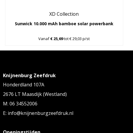
XD Collection
Sunwick 10.000 mAh bamboe solar powerbank
Vanaf
€ 25,69
tot € 29,03 p/st
Knijnenburg Zeefdruk
Honderdland 107A
2676 LT Maasdijk (Westland)
M: 06 34552006
E: info@knijnenburgzeefdruk.nl
Openingstijden