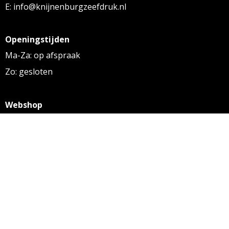
E: info@knijnenburgzeefdruk.nl
Openingstijden
Ma-Za: op afspraak
Zo: gesloten
Webshop
KVK: 27256169
BTW: NL 8131.32.587 B01
Algemene voorwaarden
Disclaimer
Privacy statement
Informatie