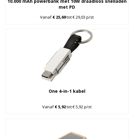
10.000 mAh powerbank met 10W draadloos snelladen
met PD
Vanaf
€ 25,69
tot € 29,03 p/st
One 4-in-1 kabel
Vanaf
€ 5,92
tot € 5,92 p/st