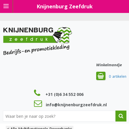
Knijnenburg Zeefdruk
Winkelmandje
0
+31 (0)6 34 552 006
info@knijnenburgzeefdruk.nl
< Alle Multifunctionele Powerbanks