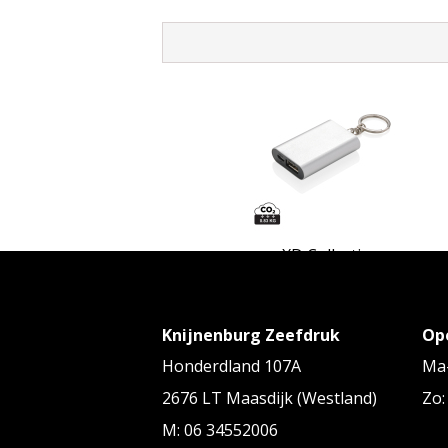
XD Collection
1.000 mAh sleutelhanger powerba
Knijnenburg Zeefdruk
Op
Vanaf
€ 6,53
tot € 7,37 p/st
Honderdland 107A
Ma-
2676 LT Maasdijk (Westland)
Zo:
M: 06 34552006