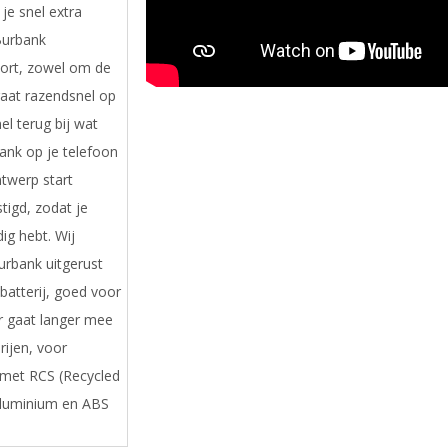
je snel extra
Burbank
ort, zowel om de
raat razendsnel op
el terug bij wat
rbank op je telefoon
twerp start
tigd, zodat je
dig hebt. Wij
urbank uitgerust
atterij, goed voor
r gaat langer mee
rijen, voor
met RCS (Recycled
 aluminium en ABS