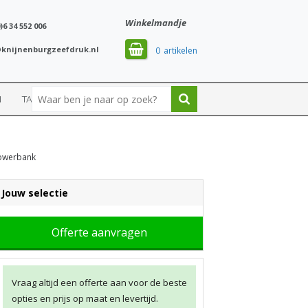
Winkelmandje
)6 34 552 006
knijnenburgzeefdruk.nl
0
N
TASSEN
SPORT
powerbank
Jouw selectie
Offerte aanvragen
Vraag altijd een offerte aan voor de beste
opties en prijs op maat en levertijd.