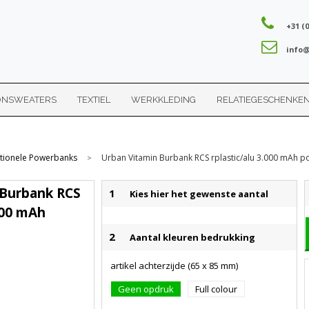
+31 (0
info@
ONSWEATERS
TEXTIEL
WERKKLEDING
RELATIEGESCHENKE
ctionele Powerbanks
Urban Vitamin Burbank RCS rplastic/alu 3.000 mAh 
>
 Burbank RCS
1
Kies hier het gewenste aantal
.000 mAh
2
Aantal kleuren bedrukking
artikel achterzijde (65 x 85 mm)
Geen opdruk
Full colour