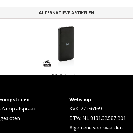
ALTERNATIEVE ARTIKELEN
XD Collection
nk
RCS standaard recycled plastic wireless
10.0
powerbank
eningstijden
Webshop
Vanaf
€ 16,26
tot € 18,36 p/st
Za: op afspraak
KVK: 27256169
 gesloten
BTW: NL 8131.32.587 B01
Algemene voorwaarden