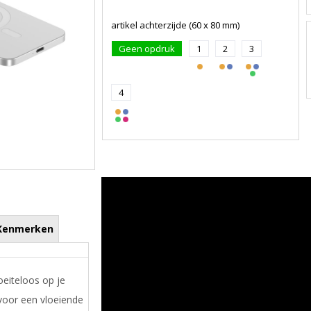
artikel achterzijde (60 x 80 mm)
Geen opdruk
1
2
3
4
Kenmerken
eiteloos op je
voor een vloeiende