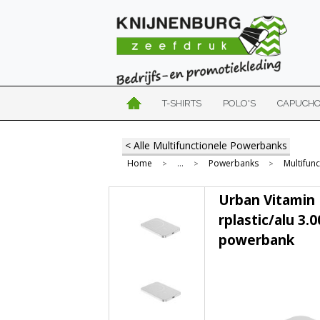
T-SHIRTS
POLO'S
CAPUCH
< Alle Multifunctionele Powerbanks
Home
...
Powerbanks
Multifun
>
>
>
Urban Vitamin
rplastic/alu 3
powerbank