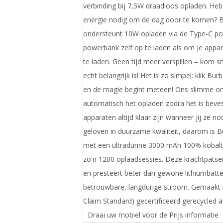
verbinding bij 7,5W draadloos opladen. Heb 
energie nodig om de dag door te komen? 
ondersteunt 10W opladen via de Type-C po
powerbank zelf op te laden als om je appa
te laden. Geen tijd meer verspillen – kom sn
echt belangrijk is! Het is zo simpel: klik Bu
en de magie begint meteen! Ons slimme on
automatisch het opladen zodra het is beves
apparaten altijd klaar zijn wanneer jij ze no
geloven in duurzame kwaliteit, daarom is B
met een ultradunne 3000 mAh 100% kobaltb
zo'n 1200 oplaadsessies. Deze krachtpatse
en presteert beter dan gewone lithiumbatte
betrouwbare, langdurige stroom. Gemaakt 
Claim Standard) gecertificeerd gerecycled
Draai uw mobiel voor de Prijs informatie