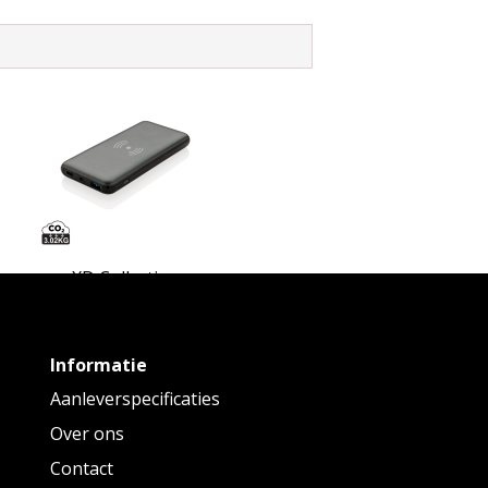
XD Collection
00 mAh powerbank met 10W draadloos
snelladen met PD
Informatie
Vanaf
€ 25,69
tot € 29,03 p/st
Aanleverspecificaties
Over ons
Contact