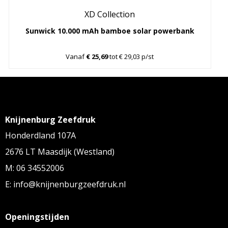
XD Collection
Sunwick 10.000 mAh bamboe solar powerbank
Vanaf
€ 25,69
tot € 29,03 p/st
Knijnenburg Zeefdruk
Honderdland 107A
2676 LT Maasdijk (Westland)
M: 06 34552006
E: info@knijnenburgzeefdruk.nl
Openingstijden