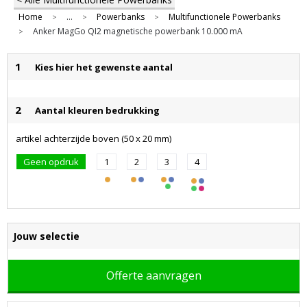
Home
...
Powerbanks
Multifunctionele Powerbanks
>
>
>
Anker MagGo QI2 magnetische powerbank 10.000 mA
>
1
Kies hier het gewenste aantal
2
Aantal kleuren bedrukking
artikel achterzijde boven (50 x 20 mm)
Geen opdruk
1
2
3
4
Jouw selectie
Offerte aanvragen