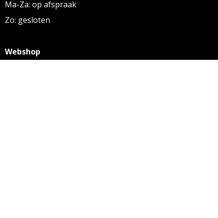
Ma-Za: op afspraak
Zo: gesloten
Webshop
KVK: 27256169
BTW: NL 8131.32.587 B01
Algemene voorwaarden
Disclaimer
Privacy statement
Informatie
Aanleverspecificaties
Over ons
Contact