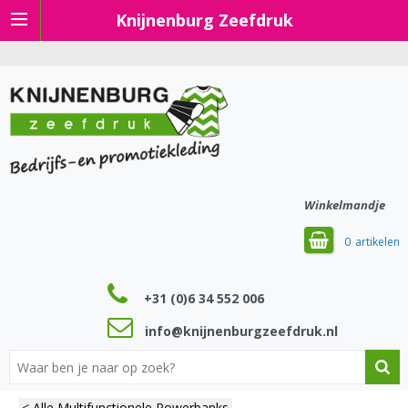
Knijnenburg Zeefdruk
Winkelmandje
0
+31 (0)6 34 552 006
info@knijnenburgzeefdruk.nl
< Alle Multifunctionele Powerbanks