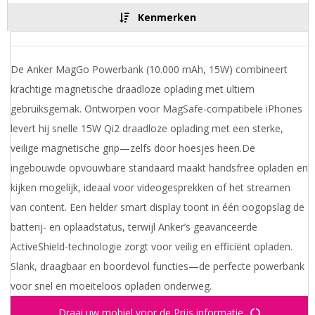
Kenmerken
De Anker MagGo Powerbank (10.000 mAh, 15W) combineert
krachtige magnetische draadloze oplading met ultiem
gebruiksgemak. Ontworpen voor MagSafe-compatibele iPhones
levert hij snelle 15W Qi2 draadloze oplading met een sterke,
veilige magnetische grip—zelfs door hoesjes heen.De
ingebouwde opvouwbare standaard maakt handsfree opladen en
kijken mogelijk, ideaal voor videogesprekken of het streamen
van content. Een helder smart display toont in één oogopslag de
batterij- en oplaadstatus, terwijl Anker’s geavanceerde
ActiveShield-technologie zorgt voor veilig en efficiënt opladen.
Slank, draagbaar en boordevol functies—de perfecte powerbank
voor snel en moeiteloos opladen onderweg.
Draai uw mobiel voor de Prijs informatie