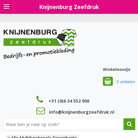
Knijnenburg Zeefdruk
Winkelmandje
0
+31 (0)6 34 552 006
info@knijnenburgzeefdruk.nl
< Alle Multifunctionele Powerbanks