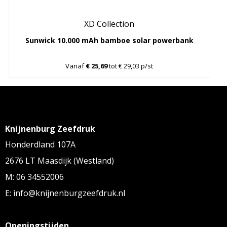
XD Collection
Sunwick 10.000 mAh bamboe solar powerbank
Vanaf
€ 25,69
tot € 29,03 p/st
Knijnenburg Zeefdruk
Honderdland 107A
2676 LT Maasdijk (Westland)
M: 06 34552006
E: info@knijnenburgzeefdruk.nl
Openingstijden