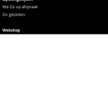
Ma-Za: op afspraak
Zo: gesloten
Webshop
KVK: 27256169
BTW: NL 8131.32.587 B01
Algemene voorwaarden
Disclaimer
Privacy statement
Informatie
Aanleverspecificaties
Over ons
Contact