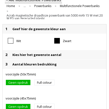
Home
...
Powerbanks
Multifunctionele Powerbanks
>
>
>
>
Acrab magnetische draadloze powerbank van 5000 mAh 15 W met 20
W PD van gerecycled plastic
1
Geef hier de gewenste kleur aan
Wit
Zwart
2
Kies hier het gewenste aantal
3
Aantal kleuren bedrukking
voorzijde (50x75mm)
Geen opdruk
Full colour
voorzijde (45x75mm)
Geen opdruk
Full colour