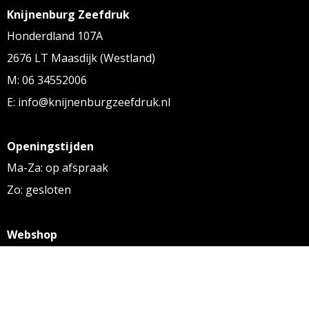
Knijnenburg Zeefdruk
Honderdland 107A
2676 LT Maasdijk (Westland)
M: 06 34552006
E: info@knijnenburgzeefdruk.nl
Openingstijden
Ma-Za: op afspraak
Zo: gesloten
Webshop
KVK: 27256169
BTW: NL 8131.32.587 B01
Algemene voorwaarden