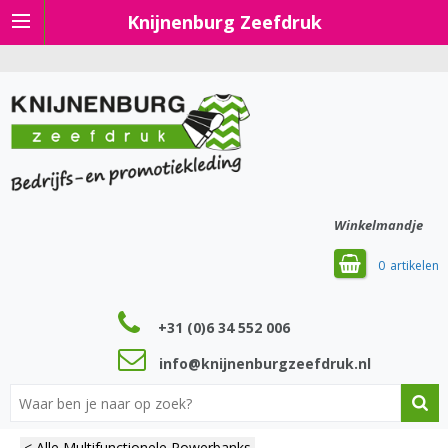
Knijnenburg Zeefdruk
Winkelmandje
0
+31 (0)6 34 552 006
info@knijnenburgzeefdruk.nl
< Alle Multifunctionele Powerbanks