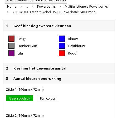
Home
...
Powerbanks
Multifunctionele Powerbanks
>
>
>
2PB24100 I Fresh 'n Rebel USB-C Powerbank 24000mAh
>
1
Geef hier de gewenste kleur aan
Beige
Blauw
Donker Gun
Lichtblauw
Metal
Lila
Rood
2
Kies hier het gewenste aantal
3
Aantal kleuren bedrukking
Zijde 1 (146mm x 72mm)
Geen opdruk
Full colour
Zijde 2 (146mm x 72mm)