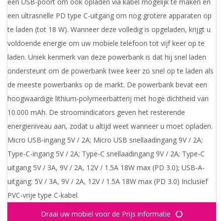
één USB-poort om ook opladen via kabel mogelijk te maken en
een ultrasnelle PD type C-uitgang om nog grotere apparaten op
te laden (tot 18 W). Wanneer deze volledig is opgeladen, krijgt u
voldoende energie om uw mobiele telefoon tot vijf keer op te
laden. Uniek kenmerk van deze powerbank is dat hij snel laden
ondersteunt om de powerbank twee keer zo snel op te laden als
de meeste powerbanks op de markt. De powerbank bevat een
hoogwaardige lithium-polymeerbatterij met hoge dichtheid van
10.000 mAh. De stroomindicators geven het resterende
energieniveau aan, zodat u altijd weet wanneer u moet opladen.
Micro USB-ingang 5V / 2A; Micro USB snellaadingang 9V / 2A;
Type-C-ingang 5V / 2A; Type-C snellaadingang 9V / 2A; Type-C
uitgang 5V / 3A, 9V / 2A, 12V / 1.5A 18W max (PD 3.0); USB-A-
uitgang: 5V / 3A, 9V / 2A, 12V / 1.5A 18W max (PD 3.0) Inclusief
PVC-vrije type C-kabel.
Draai uw mobiel voor de Prijs informatie