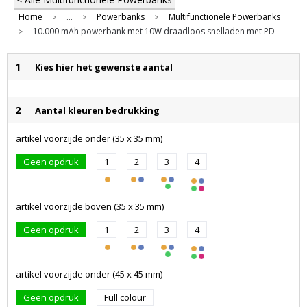
Home
...
Powerbanks
Multifunctionele Powerbanks
>
>
>
10.000 mAh powerbank met 10W draadloos snelladen met PD
>
1
Kies hier het gewenste aantal
2
Aantal kleuren bedrukking
artikel voorzijde onder (35 x 35 mm)
Geen opdruk
1
2
3
4
artikel voorzijde boven (35 x 35 mm)
Geen opdruk
1
2
3
4
artikel voorzijde onder (45 x 45 mm)
Geen opdruk
Full colour