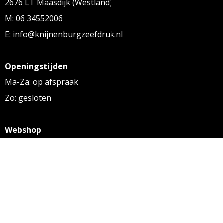
2676 LT Maasdijk (Westland)
M: 06 34552006
E: info@knijnenburgzeefdruk.nl
Openingstijden
Ma-Za: op afspraak
Zo: gesloten
Webshop
KVK: 27256169
BTW: NL 8131.32.587 B01
Algemene voorwaarden
Disclaimer
Privacy statement