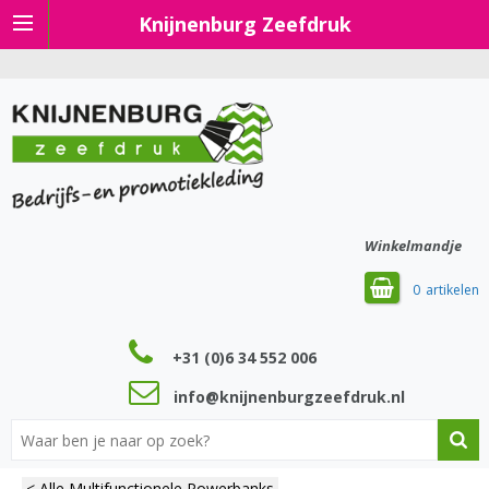
Knijnenburg Zeefdruk
Winkelmandje
0
+31 (0)6 34 552 006
info@knijnenburgzeefdruk.nl
< Alle Multifunctionele Powerbanks