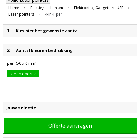
Home
Relatiegeschenken
Elektronica, Gadgets en USB
>
>
>
Laser pointers
4-in-1 pen
>
1
Kies hier het gewenste aantal
2
Aantal kleuren bedrukking
pen (50 x 6 mm)
Geen opdruk
Jouw selectie
Offerte aanvragen