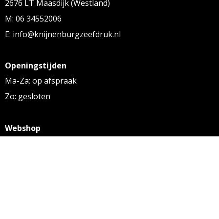
2676 LT Maasdijk (Westland)
M: 06 34552006
E: info@knijnenburgzeefdruk.nl
Openingstijden
Ma-Za: op afspraak
Zo: gesloten
Webshop
KVK: 27256169
BTW: NL 8131.32.587 B01
Algemene voorwaarden
Disclaimer
Privacy statement