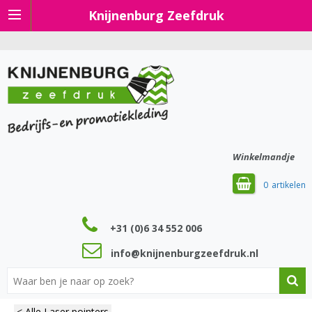
Knijnenburg Zeefdruk
Winkelmandje
0
+31 (0)6 34 552 006
info@knijnenburgzeefdruk.nl
< Alle Laser pointers