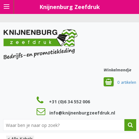
Knijnenburg Zeefdruk
Winkelmandje
0
+31 (0)6 34 552 006
info@knijnenburgzeefdruk.nl
< Alle Kabels