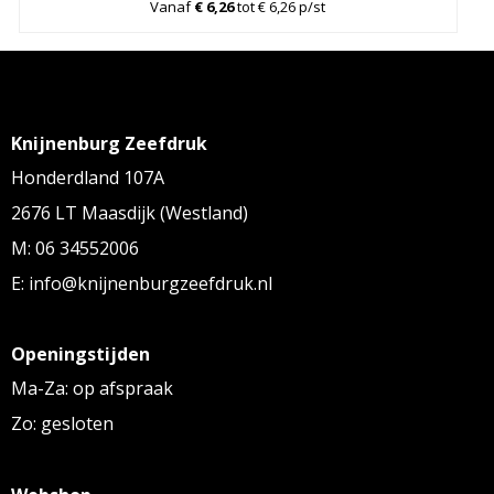
Vanaf
€ 6,26
tot € 6,26 p/st
Knijnenburg Zeefdruk
Honderdland 107A
2676 LT Maasdijk (Westland)
M: 06 34552006
E: info@knijnenburgzeefdruk.nl
Openingstijden
Ma-Za: op afspraak
Zo: gesloten