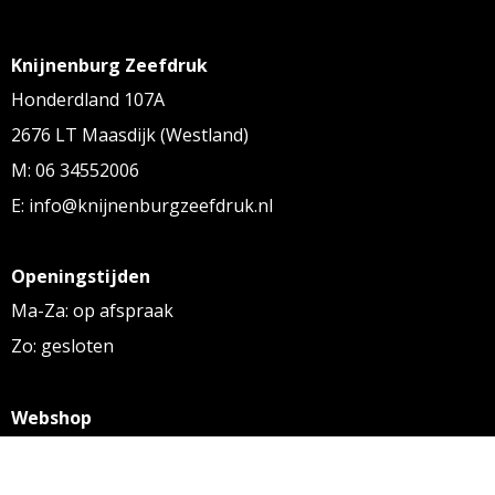
Knijnenburg Zeefdruk
Honderdland 107A
2676 LT Maasdijk (Westland)
M: 06 34552006
E: info@knijnenburgzeefdruk.nl
Openingstijden
Ma-Za: op afspraak
Zo: gesloten
Webshop
KVK: 27256169
BTW: NL 8131.32.587 B01