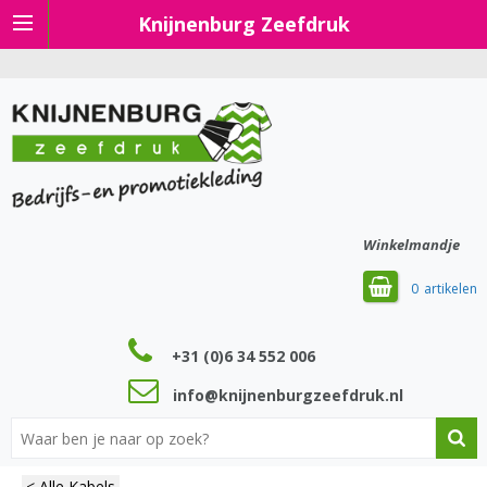
Knijnenburg Zeefdruk
Winkelmandje
0
+31 (0)6 34 552 006
info@knijnenburgzeefdruk.nl
< Alle Kabels