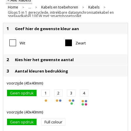
Home
...
Kabels en toebehoren
Kabels
>
>
>
>
Gloas 5 in 1 gerecyclede, intrekbare datasynchronisatiekabel en
snellaadkabel 100 W met smartphonetoolkit
1
Geef hier de gewenste kleur aan
Wit
Zwart
2
Kies hier het gewenste aantal
3
Aantal kleuren bedrukking
voorzijde (45x40mm)
Geen opdruk
1
2
3
4
voorzijde (40x40mm)
Geen opdruk
Full colour