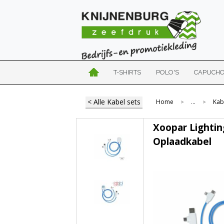
T-SHIRTS
POLO'S
CAPUCH
< Alle Kabel sets
Home
...
Kab
>
>
Xoopar Lightin
Oplaadkabel