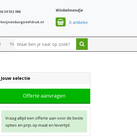
Winkelmandje
)6 34 552 006
knijnenburgzeefdruk.nl
0
N
TASSEN
SPORT
Jouw selectie
Offerte aanvragen
Vraag altijd een offerte aan voor de beste
opties en prijs op maat en levertijd.