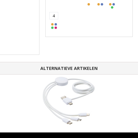
4
ALTERNATIEVE ARTIKELEN
Pure 5-in-1 oplaadkabel met antibacterieel