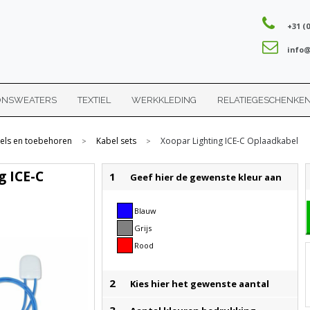
+31 (0
info@
ONSWEATERS
TEXTIEL
WERKKLEDING
RELATIEGESCHENKE
els en toebehoren
Kabel sets
Xoopar Lighting ICE-C Oplaadkabel
>
>
g ICE-C
1
Geef hier de gewenste kleur aan
Blauw
Grijs
Rood
2
Kies hier het gewenste aantal