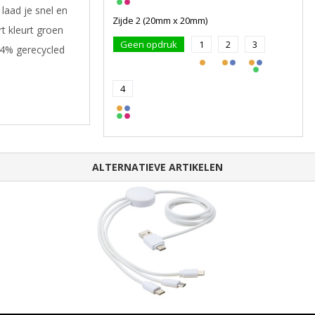
laad je snel en
Zijde 2 (20mm x 20mm)
rt kleurt groen
Geen opdruk
1
2
3
74% gerecycled
4
ALTERNATIEVE ARTIKELEN