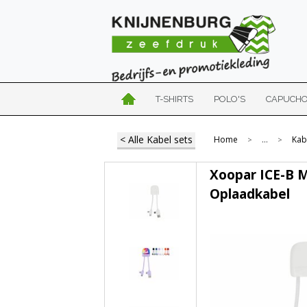
T-SHIRTS
POLO'S
CAPUCH
< Alle Kabel sets
Home
...
Kab
>
>
Xoopar ICE-B M
Oplaadkabel