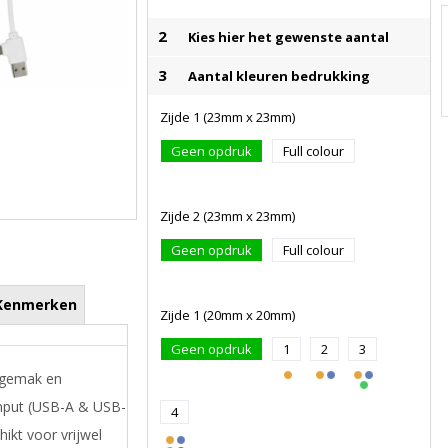
2
Kies hier het gewenste aantal
3
Aantal kleuren bedrukking
Zijde 1 (23mm x 23mm)
Geen opdruk
Full colour
Zijde 2 (23mm x 23mm)
Geen opdruk
Full colour
Kenmerken
Zijde 1 (20mm x 20mm)
Geen opdruk
1
2
3
s gemak en
input (USB-A & USB-
4
hikt voor vrijwel