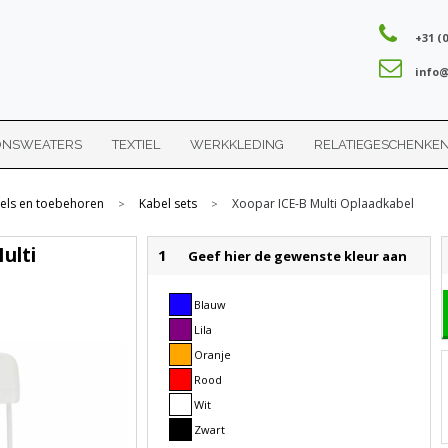
+31 (0
info@
ONSWEATERS
TEXTIEL
WERKKLEDING
RELATIEGESCHENKE
els en toebehoren
Kabel sets
Xoopar ICE-B Multi Oplaadkabel
>
>
ulti
1
Geef hier de gewenste kleur aan
Blauw
Lila
Oranje
Rood
Wit
Zwart