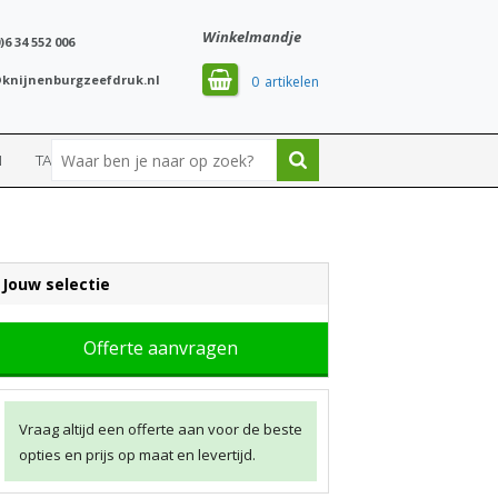
Winkelmandje
)6 34 552 006
knijnenburgzeefdruk.nl
0
N
TASSEN
SPORT
Jouw selectie
Offerte aanvragen
Vraag altijd een offerte aan voor de beste
opties en prijs op maat en levertijd.