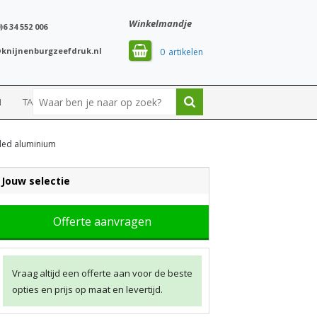
Winkelmandje
)6 34 552 006
knijnenburgzeefdruk.nl
0
N
TASSEN
SPORT
cled aluminium
Jouw selectie
Offerte aanvragen
Vraag altijd een offerte aan voor de beste
opties en prijs op maat en levertijd.