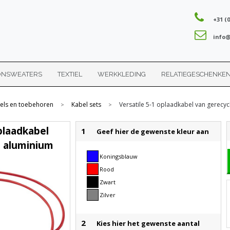
+31 (0
info@
ONSWEATERS
TEXTIEL
WERKKLEDING
RELATIEGESCHENKE
els en toebehoren
Kabel sets
Versatile 5-1 oplaadkabel van gerecy
>
>
oplaadkabel
1
Geef hier de gewenste kleur aan
d aluminium
Koningsblauw
Rood
Zwart
Zilver
2
Kies hier het gewenste aantal