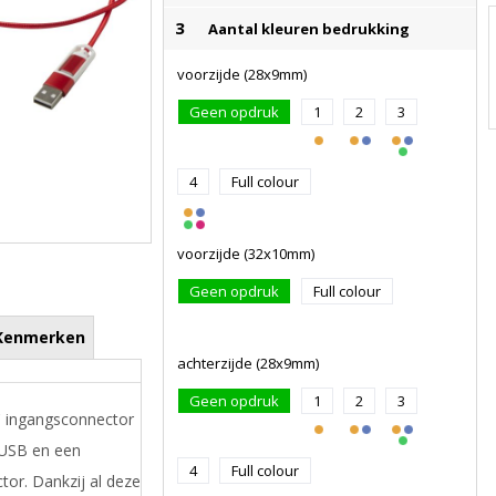
3
Aantal kleuren bedrukking
voorzijde (28x9mm)
Geen opdruk
1
2
3
4
Full colour
voorzijde (32x10mm)
Geen opdruk
Full colour
Kenmerken
achterzijde (28x9mm)
Geen opdruk
1
2
3
C ingangsconnector
 USB en een
4
Full colour
or. Dankzij al deze