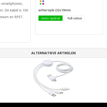
d-smartphones,
n. De kabel is 100
achterzijde (32x10mm)
minium en RPET.
Geen opdruk
Full colour
ALTERNATIEVE ARTIKELEN
Pure 5-in-1 oplaadkabel met antibacterieel