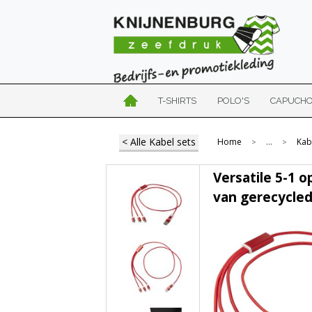
T-SHIRTS
POLO'S
CAPUCH
< Alle Kabel sets
Home
...
Kab
>
>
Versatile 5-1 
van gerecycle