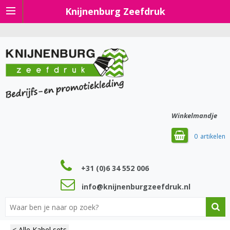
Knijnenburg Zeefdruk
Winkelmandje
0
+31 (0)6 34 552 006
info@knijnenburgzeefdruk.nl
< Alle Kabel sets