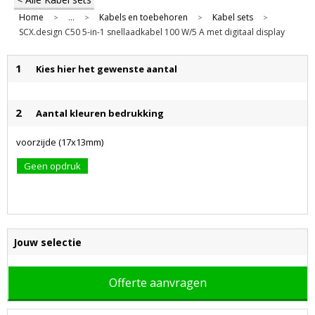
Home
...
Kabels en toebehoren
Kabel sets
>
>
>
>
SCX.design C50 5-in-1 snellaadkabel 100 W/5 A met digitaal display
1
Kies hier het gewenste aantal
2
Aantal kleuren bedrukking
voorzijde (17x13mm)
Geen opdruk
Jouw selectie
Offerte aanvragen