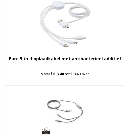
Pure 5-in-1 oplaadkabel met antibacterieel additief
Vanaf
€ 8,40
tot € 8,40 p/st