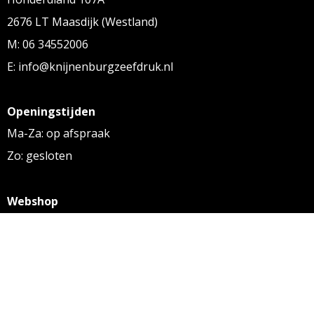
2676 LT Maasdijk (Westland)
M: 06 34552006
E: info@knijnenburgzeefdruk.nl
Openingstijden
Ma-Za: op afspraak
Zo: gesloten
Webshop
KVK: 27256169
BTW: NL 8131.32.587 B01
Algemene voorwaarden
Disclaimer
Privacy statement