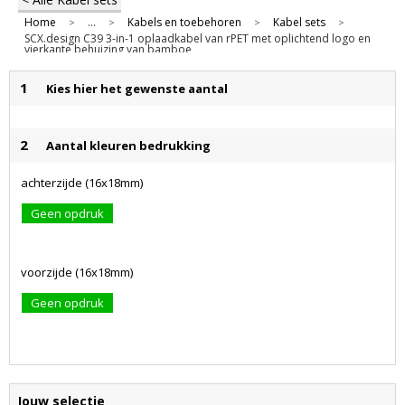
Home
...
Kabels en toebehoren
Kabel sets
>
>
>
>
SCX.design C39 3-in-1 oplaadkabel van rPET met oplichtend logo en
vierkante behuizing van bamboe
1
Kies hier het gewenste aantal
2
Aantal kleuren bedrukking
achterzijde (16x18mm)
Geen opdruk
voorzijde (16x18mm)
Geen opdruk
Jouw selectie