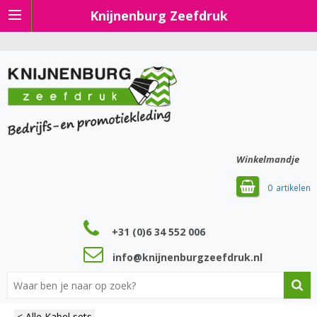
Knijnenburg Zeefdruk
Winkelmandje
0
+31 (0)6 34 552 006
info@knijnenburgzeefdruk.nl
< Alle Kabel sets