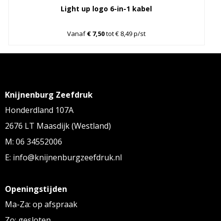
Light up logo 6-in-1 kabel
Vanaf
€ 7,50
tot € 8,49 p/st
Knijnenburg Zeefdruk
Honderdland 107A
2676 LT Maasdijk (Westland)
M: 06 34552006
E: info@knijnenburgzeefdruk.nl
Openingstijden
Ma-Za: op afspraak
Zo: gesloten