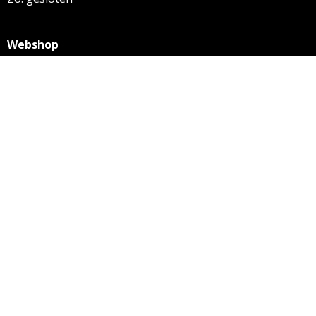
Webshop
KVK: 27256169
BTW: NL 8131.32.587 B01
Algemene voorwaarden
Disclaimer
Privacy statement
Informatie
Aanleverspecificaties
Over ons
Contact
© 2018 Knijnenburg
- Alle prijzen op deze webshop zijn
excl. BTW tenzij anders aangegeven.