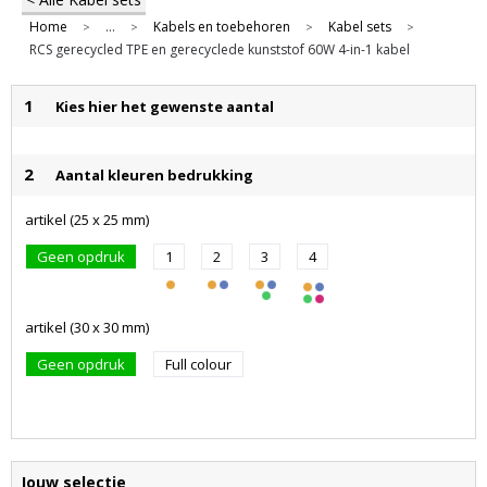
Home
...
Kabels en toebehoren
Kabel sets
>
>
>
>
RCS gerecycled TPE en gerecyclede kunststof 60W 4-in-1 kabel
1
Kies hier het gewenste aantal
2
Aantal kleuren bedrukking
artikel (25 x 25 mm)
Geen opdruk
1
2
3
4
artikel (30 x 30 mm)
Geen opdruk
Full colour
Jouw selectie