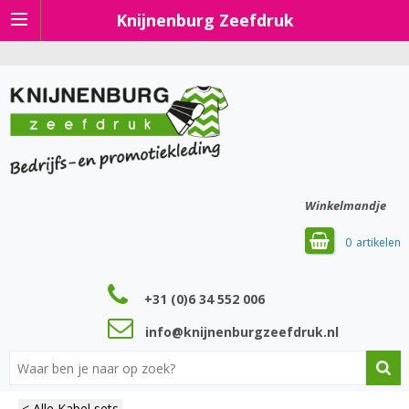
Knijnenburg Zeefdruk
Winkelmandje
0
+31 (0)6 34 552 006
info@knijnenburgzeefdruk.nl
< Alle Kabel sets