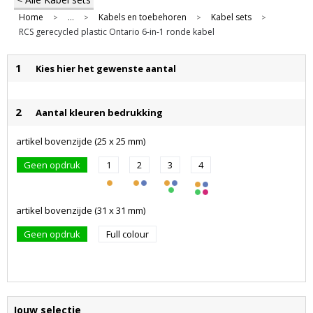
Home
...
Kabels en toebehoren
Kabel sets
>
>
>
>
RCS gerecycled plastic Ontario 6-in-1 ronde kabel
1
Kies hier het gewenste aantal
2
Aantal kleuren bedrukking
artikel bovenzijde (25 x 25 mm)
Geen opdruk
1
2
3
4
artikel bovenzijde (31 x 31 mm)
Geen opdruk
Full colour
Jouw selectie