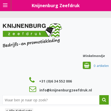
Knijnenburg Zeefdruk
Winkelmandje
0
+31 (0)6 34 552 006
info@knijnenburgzeefdruk.nl
< Alle Kabel sets